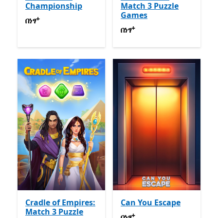
Championship
Match 3 Puzzle
Games
+
በነፃ
የመተግበሪያ ግብይቶች ውስጥ ግብዣ ቀርቧል
በነፃ
+
በነፃ
የመተግበሪያ ግብይቶች ውስጥ
በነፃ
Cradle of Empires:
Can You Escape
Match 3 Puzzle
+
በነፃ
የመተግበሪያ ግብይቶች ውስጥ
በነፃ