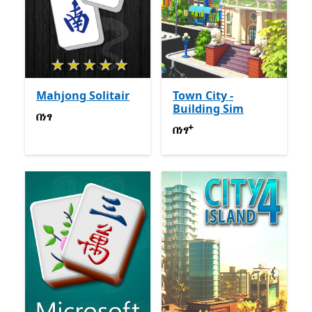
Mahjong Solitair
Town City -
Building Sim
በነፃ
በነፃ
+
በነፃ
የመተግበሪያ ግብይቶች ውስጥ
በነፃ