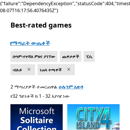
{"failure":"DependencyException","statusCode":404,"times
08-07T16:17:56.4076435Z"}
Best-rated games
List Microsoft.com
የማጣራት ውጤቶች
በጣም-የተሻለ ምዘና ያገኘው
ጨዋታዎች
ፒሲ
ብሉይ
ነጠላ ተጫዋች
2 ማጣሪያዎች ተመርጠዋል
ሁሉንም አጽዳ
የ32 ዓይነቶች ከ 1 - 32 እያሳየ ነው
የ32 ዓይነቶች ከ 1 - 32 እያሳየ ነው