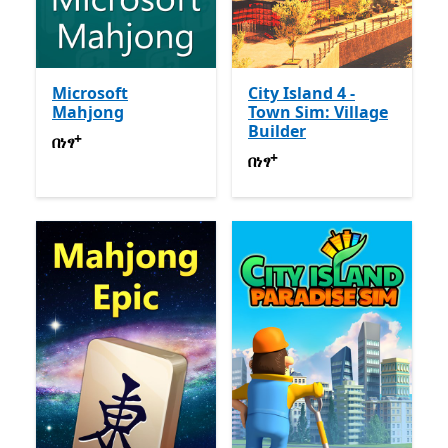
Microsoft
City Island 4 -
Mahjong
Town Sim: Village
Builder
+
በነፃ
የመተግበሪያ ግብይቶች ውስጥ ግብዣ ቀርቧል
በነፃ
+
በነፃ
የመተግበሪያ ግብይቶች ውስጥ
በነፃ