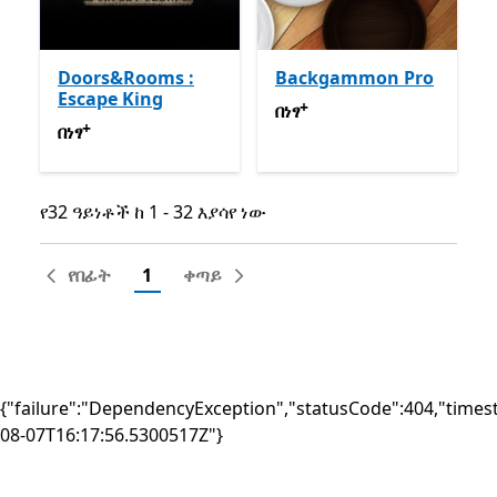
Doors&Rooms :
Backgammon Pro
Escape King
+
በነፃ
የመተግበሪያ ግብይቶች ውስጥ
በነፃ
+
በነፃ
የመተግበሪያ ግብይቶች ውስጥ ግብዣ ቀርቧል
በነፃ
የ32 ዓይነቶች ከ 1 - 32 እያሳየ ነው
የ32 ዓይነቶች ከ 1 - 32 እያሳየ ነው
የበፊት
1
ቀጣይ
{"failure":"DependencyException","statusCode":404,"times
08-07T16:17:56.5300517Z"}