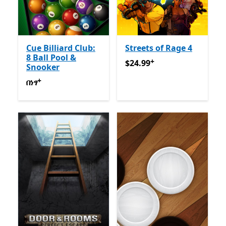
Cue Billiard Club:
Streets of Rage 4
8 Ball Pool &
+
$24.99
የመተግበሪያ ግብይቶች ው
$24.99
Snooker
+
በነፃ
የመተግበሪያ ግብይቶች ውስጥ ግብዣ ቀርቧል
በነፃ