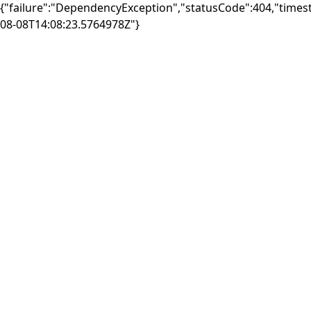
{"failure":"DependencyException","statusCode":404,"times
08-08T14:08:23.5764978Z"}