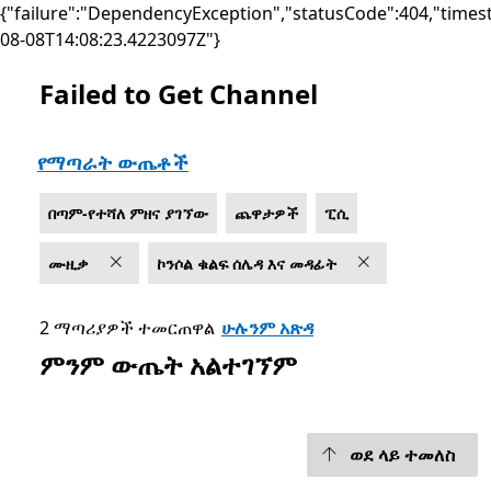
{"failure":"DependencyException","statusCode":404,"times
08-08T14:08:23.4223097Z"}
Failed to Get Channel
List Microsoft.com
የማጣራት ውጤቶች
በጣም-የተሻለ ምዘና ያገኘው
ጨዋታዎች
ፒሲ
ሙዚቃ
ኮንሶል ቁልፍ ሰሌዳ እና መዳፊት
2 ማጣሪያዎች ተመርጠዋል
ሁሉንም አጽዳ
ምንም ውጤት አልተገኘም
ወደ ላይ ተመለስ