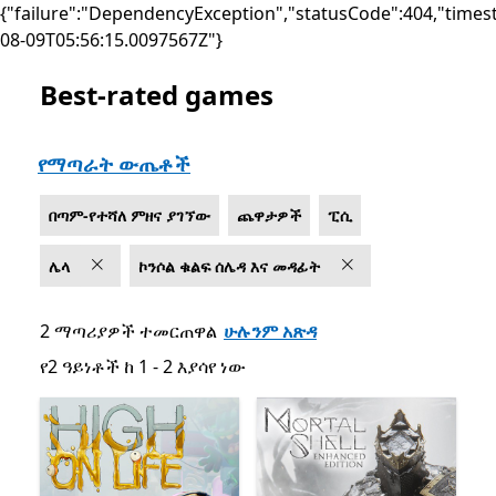
{"failure":"DependencyException","statusCode":404,"times
08-09T05:56:15.0097567Z"}
Best-rated games
List Microsoft.com
የማጣራት ውጤቶች
በጣም-የተሻለ ምዘና ያገኘው
ጨዋታዎች
ፒሲ
ሌላ
ኮንሶል ቁልፍ ሰሌዳ እና መዳፊት
2 ማጣሪያዎች ተመርጠዋል
ሁሉንም አጽዳ
የ2 ዓይነቶች ከ 1 - 2 እያሳየ ነው
የ2 ዓይነቶች ከ 1 - 2 እያሳየ ነው