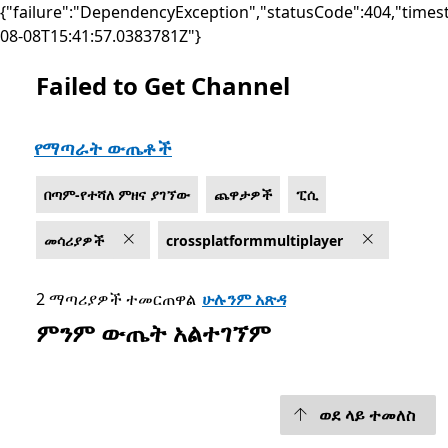
{"failure":"DependencyException","statusCode":404,"times
08-08T15:41:57.0383781Z"}
Failed to Get Channel
List Microsoft.com
የማጣራት ውጤቶች
በጣም-የተሻለ ምዘና ያገኘው
ጨዋታዎች
ፒሲ
መሳሪያዎች
crossplatformmultiplayer
2 ማጣሪያዎች ተመርጠዋል
ሁሉንም አጽዳ
ምንም ውጤት አልተገኘም
ወደ ላይ ተመለስ