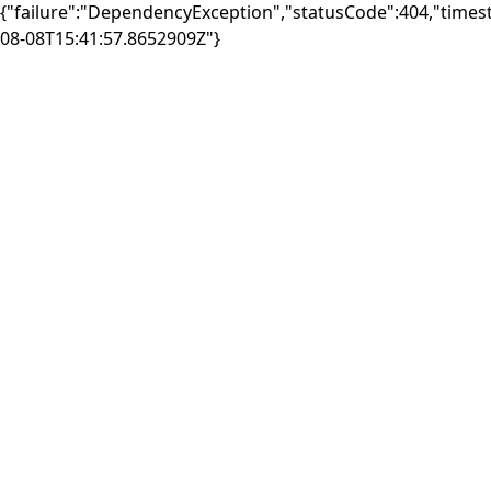
{"failure":"DependencyException","statusCode":404,"times
08-08T15:41:57.8652909Z"}