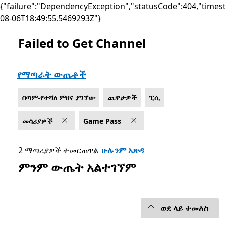
{"failure":"DependencyException","statusCode":404,"times
08-06T18:49:55.5469293Z"}
Failed to Get Channel
List Microsoft.com
የማጣራት ውጤቶች
በጣም-የተሻለ ምዘና ያገኘው
ጨዋታዎች
ፒሲ
መሳሪያዎች
Game Pass
2 ማጣሪያዎች ተመርጠዋል
ሁሉንም አጽዳ
ምንም ውጤት አልተገኘም
ወደ ላይ ተመለስ