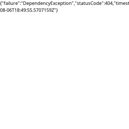
{"failure":"DependencyException","statusCode":404,"times
08-06T18:49:55.5707159Z"}