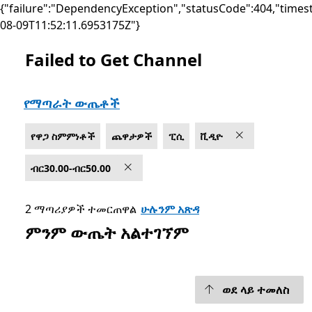
{"failure":"DependencyException","statusCode":404,"times
08-09T11:52:11.6953175Z"}
Failed to Get Channel
List Microsoft.com
የማጣራት ውጤቶች
የዋጋ ስምምነቶች
ጨዋታዎች
ፒሲ
ቪዲዮ
ብር30.00-ብር50.00
2 ማጣሪያዎች ተመርጠዋል
ሁሉንም አጽዳ
ምንም ውጤት አልተገኘም
ወደ ላይ ተመለስ