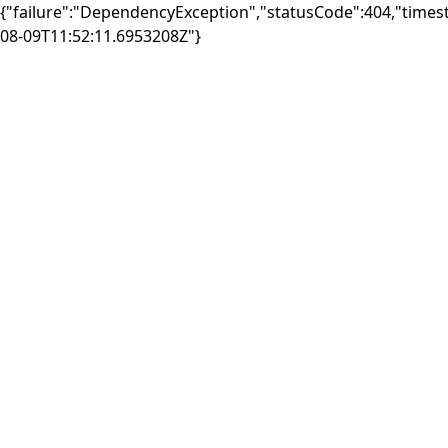
{"failure":"DependencyException","statusCode":404,"times
08-09T11:52:11.6953208Z"}