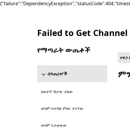
{"failure":"DependencyException","statusCode":404,"times
Failed to Get Channel
List Microsoft.com
የማጣራት ውጤቶች
የ ውጤቶችን አጣራ ክፍል ዝለል
የዋጋ
ምን
ሰንጠረዦች
ከፍተኛ ሽያጭ ያለው
በጣም-የተሻለ ምዘና ያገኘው
በጣም የታወቀው