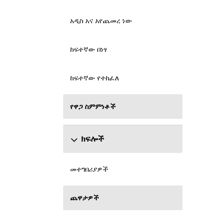
አዲስ አና አየጨመረ ነው
ከፍተኛው በነፃ
ከፍተኛው የተከፈለ
የዋጋ ስምምነቶች
ክፍሎች
መተግበሪያዎች
ጨዋታዎች