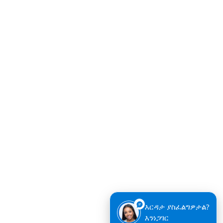
እርዳታ ያስፈልግዎታል?
እንነጋገር