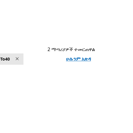
2 ማጣሪያዎች ተመርጠዋል
ሁሉንም አጽዳ
0To40