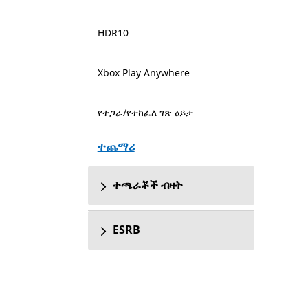
HDR10
Xbox Play Anywhere
የተጋራ/የተከፈለ ገጽ ዕይታ
ተጨማሪ
ተጫራቾች ብዛት
ESRB