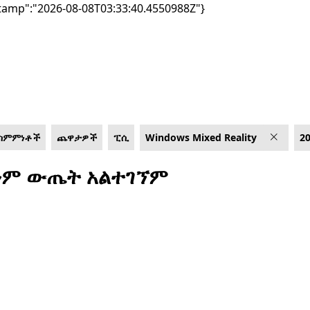
tamp":"2026-08-08T03:33:40.4550988Z"}
 ስምምነቶች
ጨዋታዎች
ፒሲ
Windows Mixed Reality
2
ም ውጤት አልተገኘም