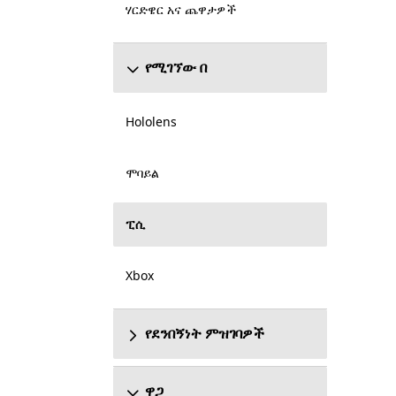
ሃርድዌር አና ጨዋታዎች
የሚገኘው በ
Hololens
ሞባይል
ፒሲ
Xbox
የደንበኝነት ምዝገባዎች
ዋጋ