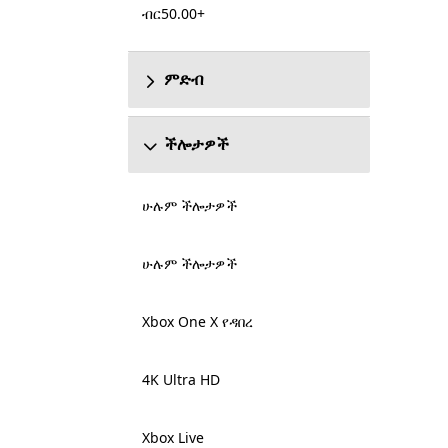
ብር50.00+
ምድብ
ችሎታዎች
ሁሉም ችሎታዎች
ሁሉም ችሎታዎች
Xbox One X የዳበረ
4K Ultra HD
Xbox Live