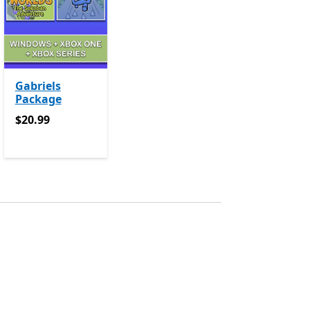
Gabriels
Package
$20.99
$20.99