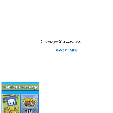
2 ማጣሪያዎች ተመርጠዋል
ሁሉንም አጽዳ