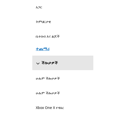
አጋር
ትምህርታዊ
ቤተሰብ እና ልጆች
ተጨማሪ
ችሎታዎች
ሁሉም ችሎታዎች
ሁሉም ችሎታዎች
Xbox One X የዳበረ