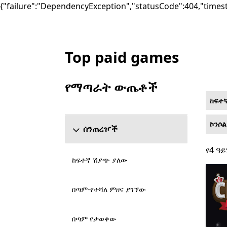
{"failure":"DependencyException","statusCode":404,"times
Top paid games
List Microsoft.com
የማጣራት ውጤቶች
የ ውጤቶችን አጣራ ክፍል ዝለል
ከፍተ
ኮንሶል
ሰንጠረዦች
የ4 ዓይ
የ4 ዓይ
ከፍተኛ ሽያጭ ያለው
በጣም-የተሻለ ምዘና ያገኘው
በጣም የታወቀው