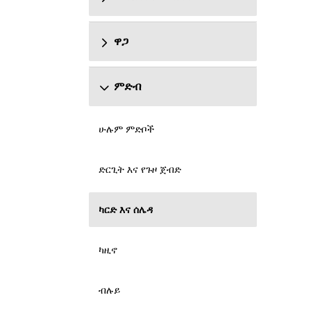
ዋጋ
ምድብ
ሁሉም ምድቦች
ድርጊት እና የጉዞ ጀብድ
ካርድ እና ሰሌዳ
ካዚኖ
ብሉይ