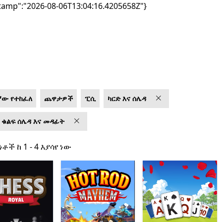
tamp":"2026-08-06T13:04:16.4205658Z"}
ኛው የተከፈለ
ጨዋታዎች
ፒሲ
ካርድ እና ሰሌዳ
 ቁልፍ ሰሌዳ እና መዳፊት
ነቶች ከ 1 - 4 እያሳየ ነው
ነቶች ከ 1 - 4 እያሳየ ነው