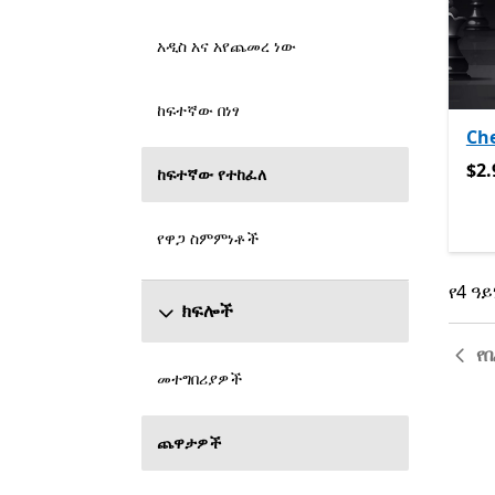
አዲስ አና አየጨመረ ነው
ከፍተኛው በነፃ
Che
$2.
$2.
ከፍተኛው የተከፈለ
የዋጋ ስምምነቶች
የ4 ዓይ
የ4 ዓይ
ክፍሎች
የ
መተግበሪያዎች
ጨዋታዎች