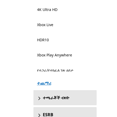
4K Ultra HD
Xbox Live
HDR10
Xbox Play Anywhere
የተጋራ/የተከፈለ ገጽ ዕይታ
ተጨማሪ
ተጫራቾች ብዛት
ESRB