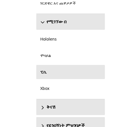
ሃርድዌር አና ጨዋታዎች
የሚገኘው በ
Hololens
ሞባይል
ፒሲ
Xbox
ቅናሽ
የደንበኝነት ምዝገባዎች