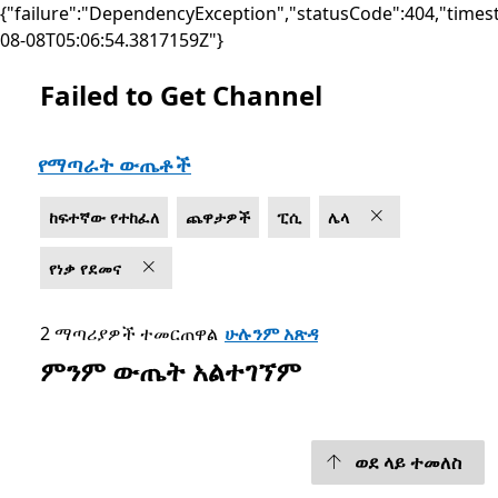
{"failure":"DependencyException","statusCode":404,"times
08-08T05:06:54.3817159Z"}
Failed to Get Channel
List Microsoft.com
የማጣራት ውጤቶች
ከፍተኛው የተከፈለ
ጨዋታዎች
ፒሲ
ሌላ
የነቃ የደመና
2 ማጣሪያዎች ተመርጠዋል
ሁሉንም አጽዳ
ምንም ውጤት አልተገኘም
ወደ ላይ ተመለስ