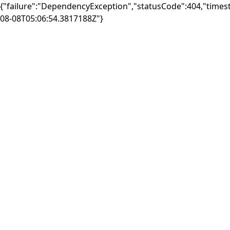
{"failure":"DependencyException","statusCode":404,"times
08-08T05:06:54.3817188Z"}