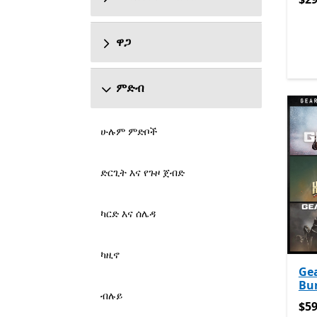
ዋጋ
ምድብ
ሁሉም ምድቦች
ድርጊት እና የጉዞ ጀብድ
ካርድ እና ሰሌዳ
ካዚኖ
Gea
Bu
ብሉይ
$59
$59