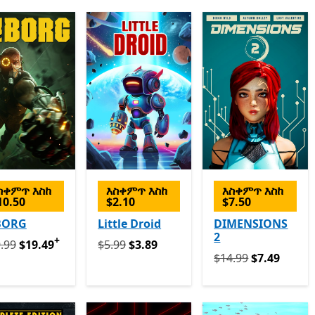
ስቀምጥ እስከ
እስቀምጥ እስከ
እስቀምጥ እስከ
10.50
$2.10
$7.50
BORG
Little Droid
DIMENSIONS
2
+
መሪያ $29.99 አሁን $19.49
የመጀመሪያ $5.99 አሁን $3.89
የመተግበሪያ ግብይቶች ውስጥ ግብዣ ቀርቧል
.99
$19.49
$5.99
$3.89
የመጀመሪያ $14.99 አሁ
$14.99
$7.49