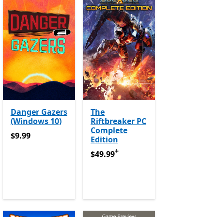
Danger Gazers
The
(Windows 10)
Riftbreaker PC
Complete
$9.99
$9.99
Edition
+
$49.99
የመተግበሪያ ግብይቶች ውስጥ ግብዣ
$49.99