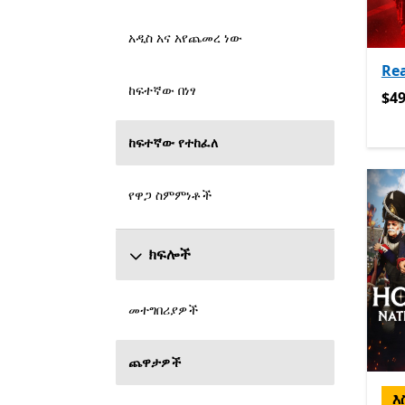
አዲስ አና አየጨመረ ነው
Rea
ከፍተኛው በነፃ
$49
$49
ከፍተኛው የተከፈለ
የዋጋ ስምምነቶች
ክፍሎች
መተግበሪያዎች
ጨዋታዎች
እ