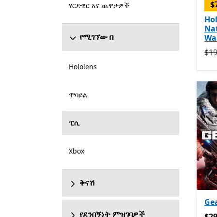
$
ሃርድዌር አና ጨዋታዎች
Hol
Nat
የሚገኘው በ
Wa
የመጀ
$19
Hololens
ሞባይል
ፒሲ
Xbox
ቅናሽ
Gea
የደንበኝነት ምዝገባዎች
$29
$29