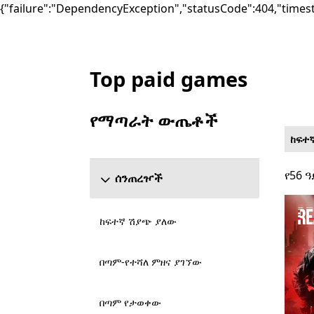
{"failure":"DependencyException","statusCode":404,"times
Top paid games
List Microsoft.com
የማጣራት ውጤቶች
የ ውጤቶችን አጣራ ክፍል ዝለል
ከፍተ
የ56 ዓ
የ56 ዓ
ሰንጠረዦች
ከፍተኛ ሽያጭ ያለው
በጣም-የተሻለ ምዘና ያገኘው
በጣም የታወቀው