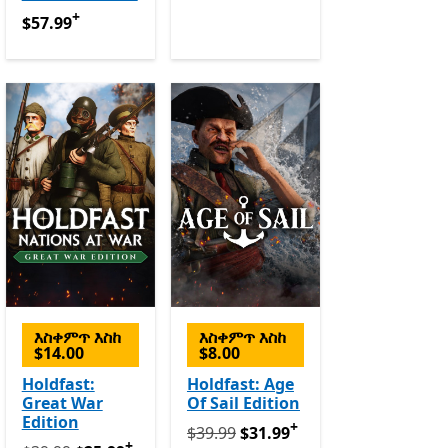
+
$57.99
የመተግበሪያ ግብይቶች ውስጥ ግብዣ ቀርቧል
$57.99
እስቀምጥ እስከ
እስቀምጥ እስከ
$14.00
$8.00
ብይቶች ውስጥ ግብዣ ቀርቧል
Holdfast:
Holdfast: Age
Great War
Of Sail Edition
Edition
+
የመጀመሪያ $39.99 አሁን $31.99
የመተግበ
$39.99
$31.99
+