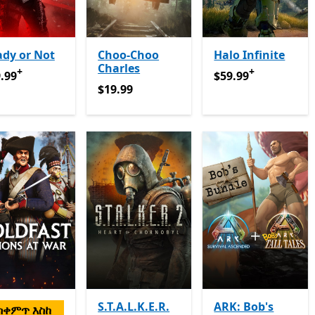
dy or Not
Choo-Choo
Halo Infinite
Charles
+
+
.99
የመተግበሪያ ግብይቶች ውስጥ ግብዣ ቀርቧል
$59.99
የመተግበሪያ ግ
.99
$59.99
$19.99
$19.99
S.T.A.L.K.E.R.
ARK: Bob's
ስቀምጥ እስከ