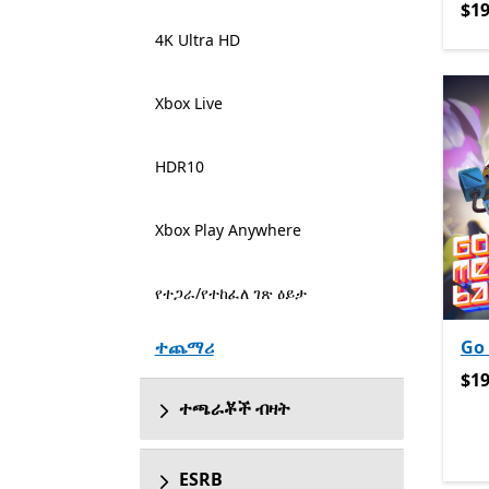
$19
$19
4K Ultra HD
Xbox Live
HDR10
Xbox Play Anywhere
የተጋራ/የተከፈለ ገጽ ዕይታ
ተጨማሪ
Go
$19
$19
ተጫራቾች ብዛት
ESRB