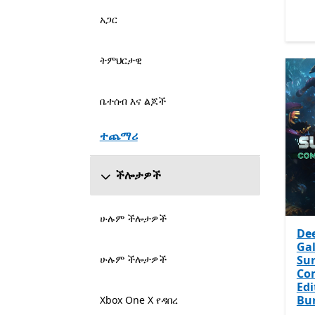
አጋር
ትምህርታዊ
ቤተሰብ እና ልጆች
ተጨማሪ
ችሎታዎች
ሁሉም ችሎታዎች
De
Gal
ሁሉም ችሎታዎች
Sur
Co
Edi
Bu
Xbox One X የዳበረ