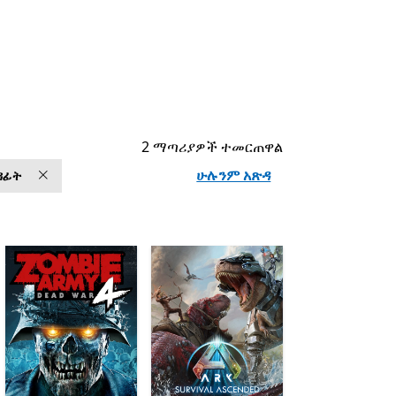
2 ማጣሪያዎች ተመርጠዋል
ሁሉንም አጽዳ
ዳፊት