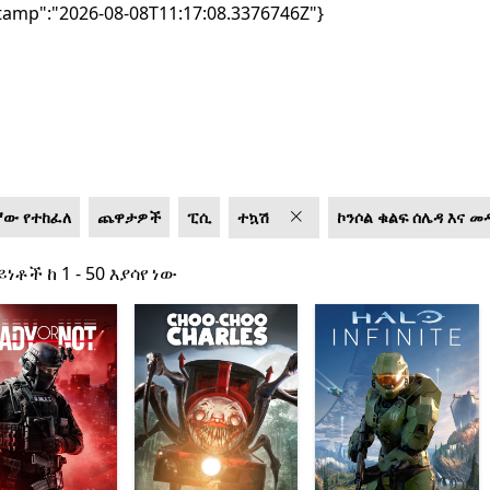
tamp":"2026-08-08T11:17:08.3376746Z"}
ኛው የተከፈለ
ጨዋታዎች
ፒሲ
ተኳሽ
ኮንሶል ቁልፍ ሰሌዳ እና መ
ይነቶች ከ 1 - 50 እያሳየ ነው
ይነቶች ከ 1 - 50 እያሳየ ነው