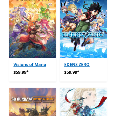
Visions of Mana
EDENS ZERO
+
+
$59.99
የመተግበሪያ ግብይቶች ውስጥ ግብዣ ቀርቧል
$59.99
የመተግበሪያ ግብይቶች ው
$59.99
$59.99