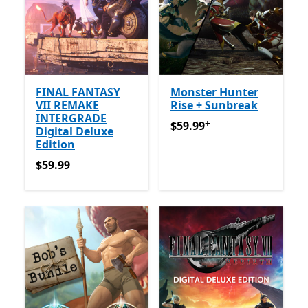
FINAL FANTASY
Monster Hunter
VII REMAKE
Rise + Sunbreak
INTERGRADE
+
$59.99
የመተግበሪያ ግብይቶች ው
$59.99
Digital Deluxe
Edition
$59.99
$59.99