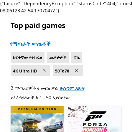
{"failure":"DependencyException","statusCode":404,"times
08-06T23:42:54.1707047Z"}
Top paid games
List Microsoft.com
የማጣራት ውጤቶች
ከፍተኛው የተከፈለ
ጨዋታዎች
ፒሲ
4K Ultra HD
50To70
2 ማጣሪያዎች ተመርጠዋል
ሁሉንም አጽዳ
የ72 ዓይነቶች ከ 1 - 50 እያሳየ ነው
የ72 ዓይነቶች ከ 1 - 50 እያሳየ ነው