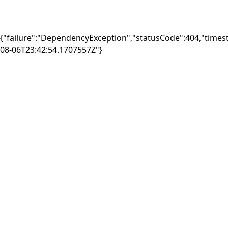
{"failure":"DependencyException","statusCode":404,"times
08-06T23:42:54.1707557Z"}