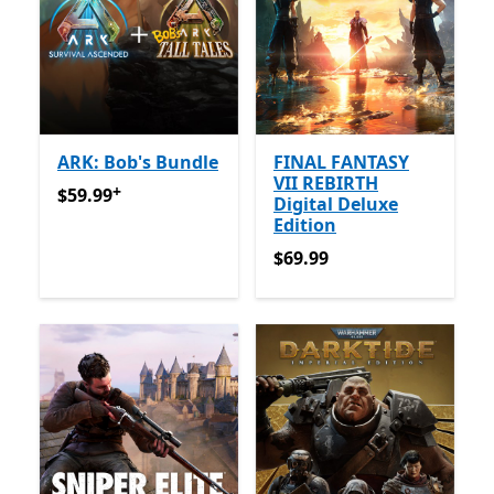
ARK: Bob's Bundle
FINAL FANTASY
VII REBIRTH
+
$59.99
የመተግበሪያ ግብይቶች ውስጥ ግብዣ ቀርቧል
$59.99
Digital Deluxe
Edition
$69.99
$69.99