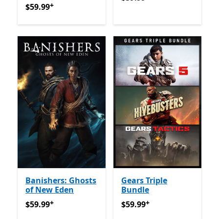
+
$59.99
የመተግበሪያ ግብይቶች ውስጥ ግብዣ ቀርቧል
$59.99
Banishers: Ghosts
Gears Triple
of New Eden
Bundle
+
+
$59.99
የመተግበሪያ ግብይቶች ውስጥ ግብዣ ቀርቧል
$59.99
የመተግበሪያ ግብይቶች ው
$59.99
$59.99