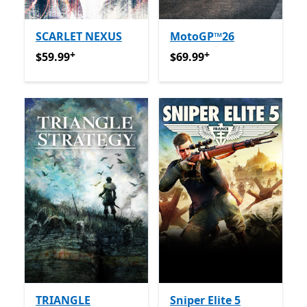
SCARLET NEXUS
MotoGP™26
+
+
$59.99
የመተግበሪያ ግብይቶች ውስጥ ግብዣ ቀርቧል
$69.99
የመተግበሪያ ግብይቶች ው
$59.99
$69.99
TRIANGLE
Sniper Elite 5