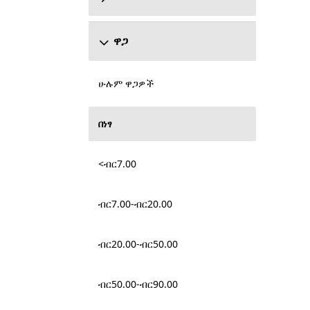
ዋጋ
ሁሉም ዋጋዎች
በነፃ
<ብር7.00
ብር7.00-ብር20.00
ብር20.00-ብር50.00
ብር50.00-ብር90.00