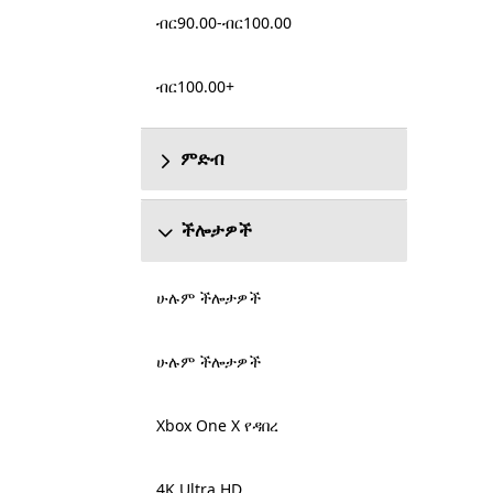
ብር90.00-ብር100.00
ብር100.00+
ምድብ
ችሎታዎች
ሁሉም ችሎታዎች
ሁሉም ችሎታዎች
Xbox One X የዳበረ
4K Ultra HD