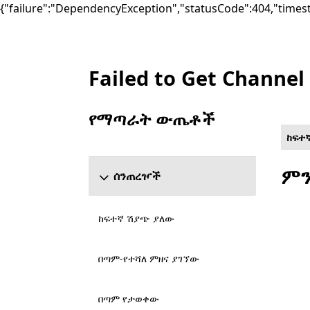
{"failure":"DependencyException","statusCode":404,"times
Failed to Get Channel
List Microsoft.com
የማጣራት ውጤቶች
የ ውጤቶችን አጣራ ክፍል ዝለል
ከፍተ
ምን
ሰንጠረዦች
ከፍተኛ ሽያጭ ያለው
በጣም-የተሻለ ምዘና ያገኘው
በጣም የታወቀው