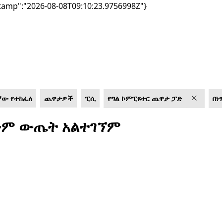
tamp":"2026-08-08T09:10:23.9756998Z"}
ኛው የተከፈለ
ጨዋታዎች
ፒሲ
የግል ኮምፒዩተር ጨዋታ ፓድ
በነ
ም ውጤት አልተገኘም