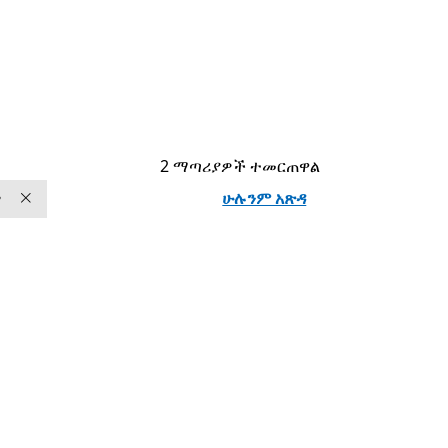
2 ማጣሪያዎች ተመርጠዋል
ሁሉንም አጽዳ
ፃ