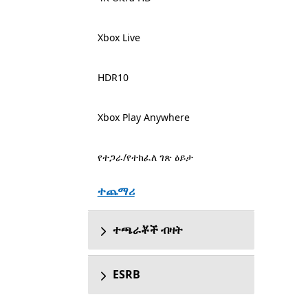
Xbox Live
HDR10
Xbox Play Anywhere
የተጋራ/የተከፈለ ገጽ ዕይታ
ተጨማሪ
ተጫራቾች ብዛት
ESRB