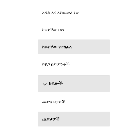
አዲስ አና አየጨመረ ነው
ከፍተኛው በነፃ
ከፍተኛው የተከፈለ
የዋጋ ስምምነቶች
ክፍሎች
መተግበሪያዎች
ጨዋታዎች