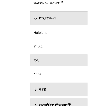
ሃርድዌር አና ጨዋታዎች
የሚገኘው በ
Hololens
ሞባይል
ፒሲ
Xbox
ቅናሽ
የደንበኝነት ምዝገባዎች