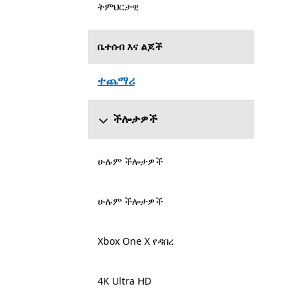
ትምህርታዊ
ቤተሰብ እና ልጆች
ተጨማሪ
ችሎታዎች
ሁሉም ችሎታዎች
ሁሉም ችሎታዎች
Xbox One X የዳበረ
4K Ultra HD