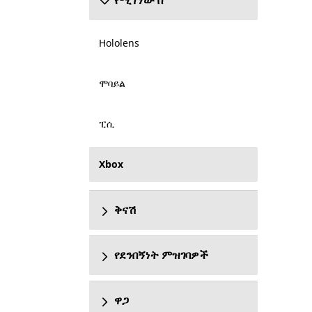
የሚገኘው በ
Hololens
ሞባይል
ፒሲ
Xbox
ቅናሽ
የደንበኝነት ምዝገባዎች
ዋጋ