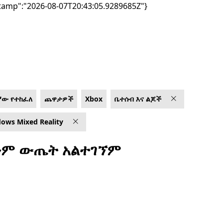
tamp":"2026-08-07T20:43:05.9289685Z"}
ኛው የተከፈለ
ጨዋታዎች
Xbox
ቤተሰብ እና ልጆች
ows Mixed Reality
ም ውጤት አልተገኘም