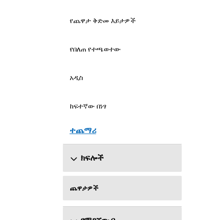
የጨዋታ ቅድመ እይታዎች
የበለጠ የተጫወተው
አዲስ
ከፍተኛው በነፃ
ተጨማሪ
ክፍሎች
ጨዋታዎች