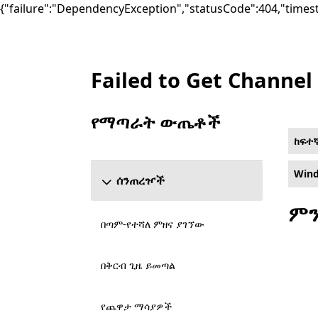
{"failure":"DependencyException","statusCode":404,"times
Failed to Get Channel
List Microsoft.com
የማጣራት ውጤቶች
የ ውጤቶችን አጣራ ክፍል ዝለል
ከፍተ
Wind
ሰንጠረዦች
ምን
በጣም-የተሻለ ምዘና ያገኘው
በቅርብ ጊዜ ይመጣል
የጨዋታ ማሳያዎች