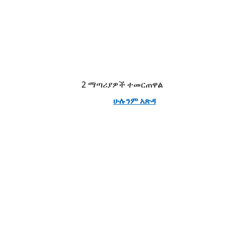
2 ማጣሪያዎች ተመርጠዋል
ሁሉንም አጽዳ