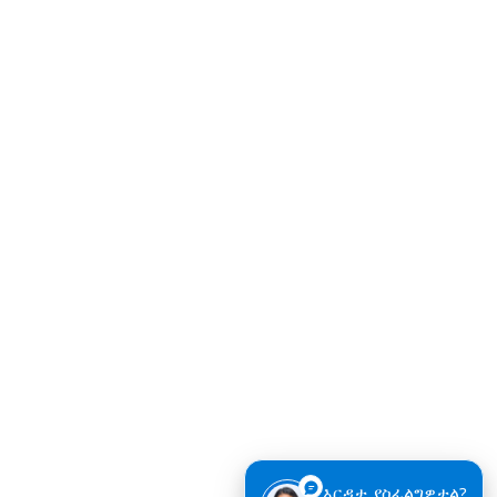
እርዳታ ያስፈልግዎታል?