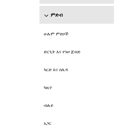
ምድብ
ሁሉም ምድቦች
ድርጊት እና የጉዞ ጀብድ
ካርድ እና ሰሌዳ
ካዚኖ
ብሉይ
አጋር