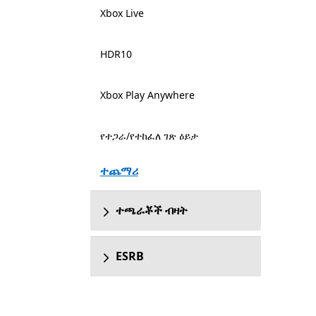
Xbox Live
HDR10
Xbox Play Anywhere
የተጋራ/የተከፈለ ገጽ ዕይታ
ተጨማሪ
ተጫራቾች ብዛት
ESRB