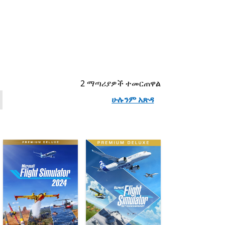
2 ማጣሪያዎች ተመርጠዋል
ሁሉንም አጽዳ