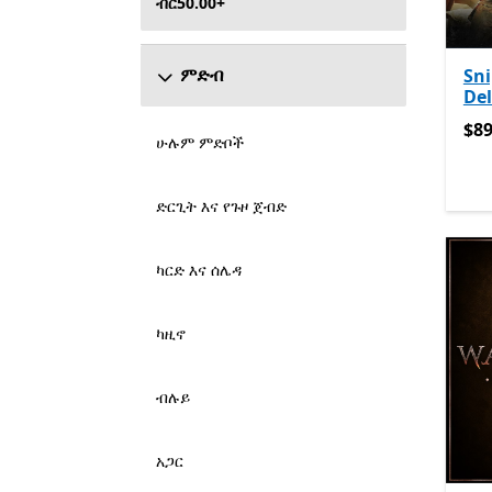
ብር50.00+
ምድብ
Sni
Del
$89
$89
ሁሉም ምድቦች
ድርጊት እና የጉዞ ጀብድ
ካርድ እና ሰሌዳ
ካዚኖ
ብሉይ
አጋር