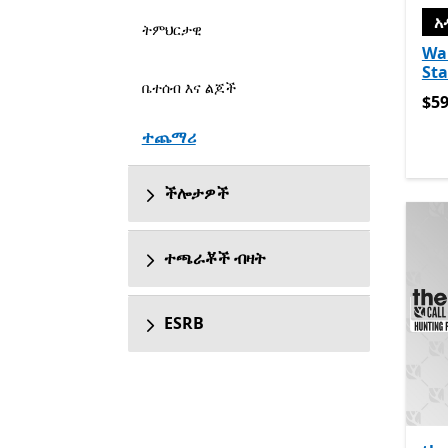
አ
ትምህርታዊ
War
Sta
ቤተሰብ እና ልጆች
$59
$59
ተጨማሪ
ችሎታዎች
ተጫራቾች ብዛት
ESRB