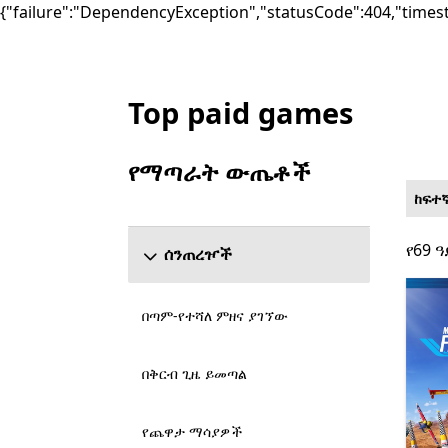
{"failure":"DependencyException","statusCode":404,"times
Top paid games
List Microsoft.com
የማጣራት ውጤቶች
የ ውጤቶችን አጣራ ክፍል ዝለል
ከፍተ
የ69 ዓ
የ69 ዓ
ሰንጠረዦች
በጣም-የተሻለ ምዘና ያገኘው
በቅርብ ጊዜ ይመጣል
የጨዋታ ማሳያዎች