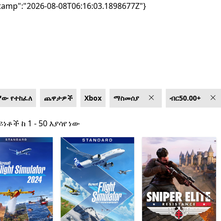
tamp":"2026-08-08T06:16:03.1898677Z"}
ኛው የተከፈለ
ጨዋታዎች
Xbox
ማስመሰያ
ብር50.00+
ይነቶች ከ 1 - 50 እያሳየ ነው
ይነቶች ከ 1 - 50 እያሳየ ነው