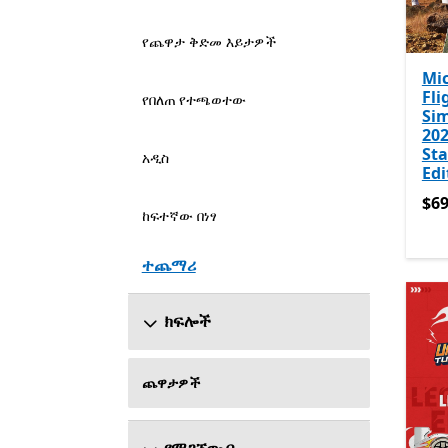
የጨዋታ ቅድመ እይታዎች
Mic
Fli
የበለጠ የተጫወተው
Si
202
St
አዲስ
Edi
$69
$69
ከፍተኛው በነፃ
ተጨማሪ
ክፍሎች
ጨዋታዎች