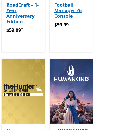
RoadCraft – 1-
Football
Year
Manager 26
Anniversary
Console
Edition
+
ብይቶች ውስጥ ግብዣ ቀርቧል
$59.99
የመተግበሪያ ግብይቶች ውስጥ ግብዣ
$59.99
+
$59.99
የመተግበሪያ ግብይቶች ውስጥ ግብዣ ቀርቧል
$59.99