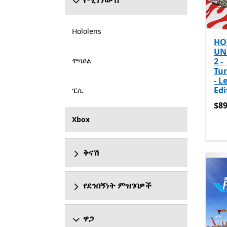
የሚገኘው በ
Hololens
HO
UN
ሞባይል
2 -
Tu
- L
Edi
ፒሲ
$89
$89
Xbox
ቅናሽ
የደንበኝነት ምዝገባዎች
ዋጋ