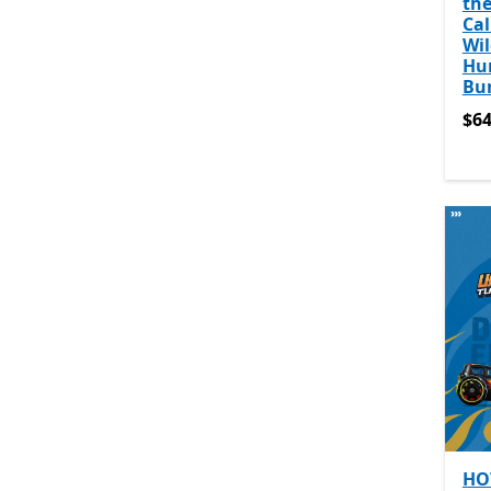
th
Cal
Wil
Hu
Bu
$64
$64
HO