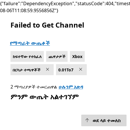
{"failure":"DependencyException","statusCode":404,"times
08-06T11:08:59.9556856Z"}
Failed to Get Channel
List Microsoft.com
የማጣራት ውጤቶች
ከፍተኛው የተከፈለ
ጨዋታዎች
Xbox
በርካታ ተጫዋቾች
0.01To7
2 ማጣሪያዎች ተመርጠዋል
ሁሉንም አጽዳ
ምንም ውጤት አልተገኘም
ወደ ላይ ተመለስ