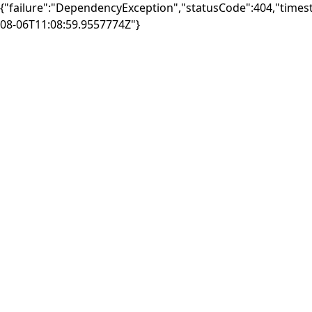
{"failure":"DependencyException","statusCode":404,"times
08-06T11:08:59.9557774Z"}