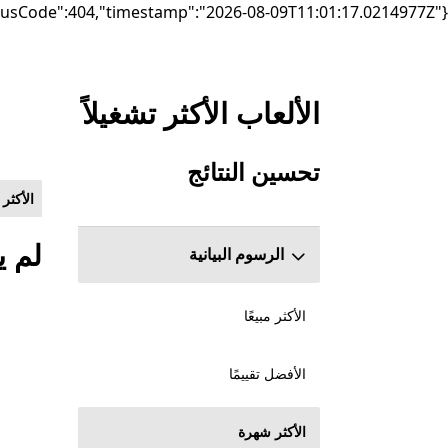
{"failure":"DependencyException","statusCode":404,"timestamp":"2026-08-09T11:01:17.0214977Z"}
الألعاب الأكثر تشغيلاً
إدراج Microsoft.com
تحسين النتائج
قسم تخطي تحسين النتائج
الأكثر
لم ي
الرسوم البيانية
الأكثر مبيعًا
الأفضل تقييمًا
الأكثر شهرة