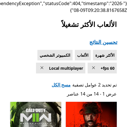
{"failure":"DependencyException","statusCode":404,"timest
08-09T09:20:
 الأكثر تشغيلاً
تائج
رة
الألعاب
الكمبيوتر الشخصي
Local multiplayer
مسح الكل