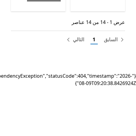
ق
1
التالي
{"failure":"DependencyException","statusCode":404,"timest
08-09T09:20: