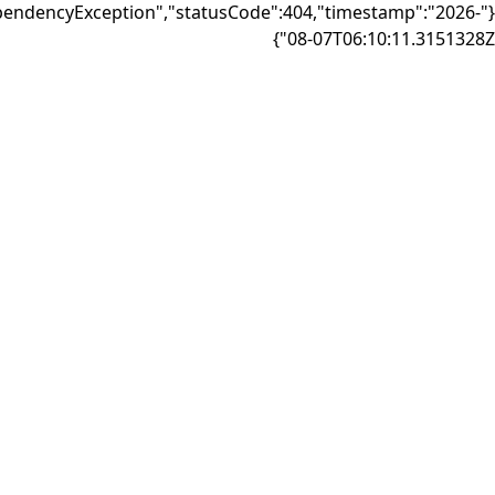
{"failure":"DependencyException","statusCode":404,"timest
08-07T06:10: