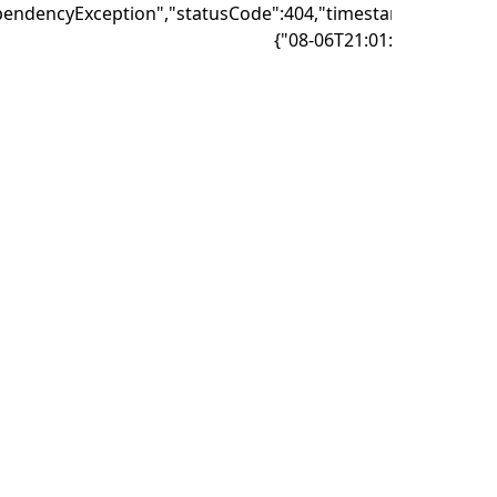
{"failure":"DependencyException","statusCode":404,"timest
08-06T21:01: