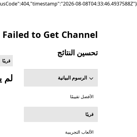
{"failure":"DependencyException","statusCode":404,"timestamp":"2026-08-08T04:33:46.4937588Z"}
Failed to Get Channel
إدراج Microsoft.com
تحسين النتائج
قسم تخطي تحسين النتائج
‏‏قريبًا
لم ي
الرسوم البيانية
الأفضل تقييمًا
‏‏قريبًا
الألعاب التجريبية