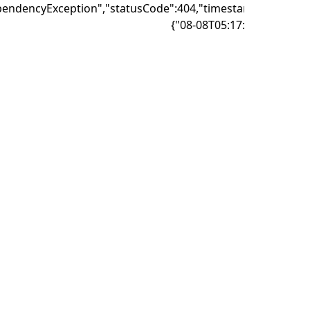
{"failure":"DependencyException","statusCode":404,"timest
08-08T05:17: