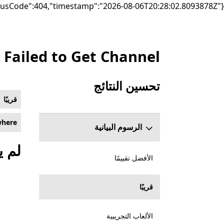
{"failure":"DependencyException","statusCode":404,"timestamp":"2026-08-06T20:28:02.8093878Z"}
Failed to Get Channel
إدراج Microsoft.com
تحسين النتائج
قسم تخطي تحسين النتائج
‏‏قريبًا
where
الرسوم البيانية
لم ي
الأفضل تقييمًا
‏‏قريبًا
الألعاب التجريبية