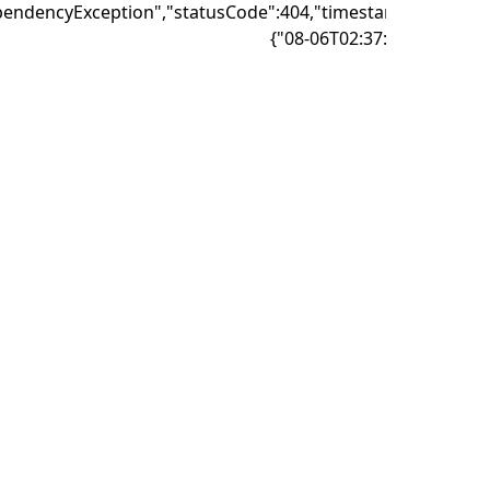
{"failure":"DependencyException","statusCode":404,"timest
08-06T02:37: