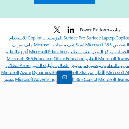
متابعة Power Platform
Copilot للمؤسسات
Surface Laptop
Surface Pro
Copilot للاستخدام
الشخصي
Microsoft 365
استكشف منتجات Microsoft
ملف تعريف
الحساب
مركز التنزيل
تعقب الطلب
Microsoft Education
أجهزة التعليم
Microsoft Teams للتعليم
Office Education
Microsoft 365 Education
تدريب المعلمين وتطويرهم
عروض للطلاب وأولياء الأمور
Azure للطلاب
Microsoft AI
الأمان من Microsoft
Microsoft 365
Dynamics 365
Azure
Microsoft Teams
Microsoft 365 Copilot
Microsoft Advertising
مطور
Microsoft Learn
Microsoft
دعم تطبيقات مواقع تسوق الذكاء الاصطناعي
مجتمع Microsoft Tech
Microsoft Power
Microsoft Marketplace
Visual Studio
Marketplace Rewards
Platform
الوظائف
نبذة عن
Microsoft
الخصوصية في Microsoft
المستثمرون
العربية (المملكة العربية السعودية)
خيارات خصوصيتك
خصوصية صحة المستهلك
الاتصال بشركة Microsoft
الخصوصية
إدارة