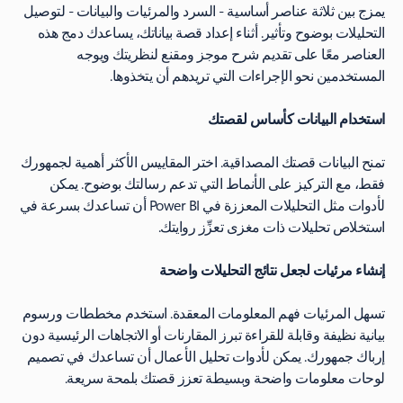
يمزج بين ثلاثة عناصر أساسية - السرد والمرئيات والبيانات - لتوصيل
التحليلات بوضوح وتأثير. أثناء إعداد قصة بياناتك، يساعدك دمج هذه
العناصر معًا على تقديم شرح موجز ومقنع لنظريتك ويوجه
المستخدمين نحو الإجراءات التي تريدهم أن يتخذوها.
استخدام البيانات كأساس لقصتك
تمنح البيانات قصتك المصداقية. اختر المقاييس الأكثر أهمية لجمهورك
فقط، مع التركيز على الأنماط التي تدعم رسالتك بوضوح. يمكن
لأدوات مثل التحليلات المعززة في Power BI أن تساعدك بسرعة في
استخلاص تحليلات ذات مغزى تعزِّز روايتك.
إنشاء مرئيات لجعل نتائج التحليلات واضحة
تسهل المرئيات فهم المعلومات المعقدة. استخدم مخططات ورسوم
بيانية نظيفة وقابلة للقراءة تبرز المقارنات أو الاتجاهات الرئيسية دون
إرباك جمهورك. يمكن لأدوات تحليل الأعمال أن تساعدك في تصميم
لوحات معلومات واضحة وبسيطة تعزز قصتك بلمحة سريعة.