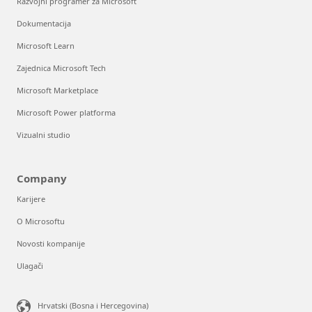
Razvojni programer za Microsoft
Dokumentacija
Microsoft Learn
Zajednica Microsoft Tech
Microsoft Marketplace
Microsoft Power platforma
Vizualni studio
Company
Karijere
O Microsoftu
Novosti kompanije
Ulagači
Hrvatski (Bosna i Hercegovina)