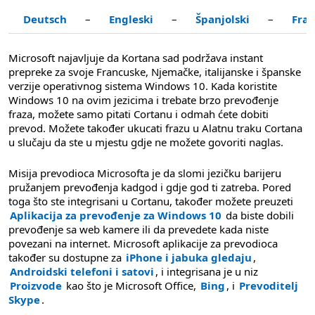
Deutsch
–
Engleski
–
Španjolski
–
Fran
Microsoft najavljuje da Kortana sad podržava instant
prepreke za svoje Francuske, Njemačke, italijanske i španske
verzije operativnog sistema Windows 10. Kada koristite
Windows 10 na ovim jezicima i trebate brzo prevođenje
fraza, možete samo pitati Cortanu i odmah ćete dobiti
prevod. Možete također ukucati frazu u Alatnu traku Cortana
u slučaju da ste u mjestu gdje ne možete govoriti naglas.
Misija prevodioca Microsofta je da slomi jezičku barijeru
pružanjem prevođenja kadgod i gdje god ti zatreba. Pored
toga što ste integrisani u Cortanu, također možete preuzeti
Aplikacija za prevođenje za Windows 10
da biste dobili
prevođenje sa web kamere ili da prevedete kada niste
povezani na internet. Microsoft aplikacije za prevodioca
također su dostupne za
iPhone i jabuka gledaju
,
Androidski telefoni i satovi
, i integrisana je u niz
Proizvode
kao što je Microsoft Office,
Bing
, i
Prevoditelj
Skype
.