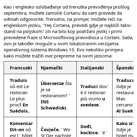
Kao i englesko oslobađanje od trenutka prevođenja prošlog
septembra, možete zamoliti Cortanu da vam prevede da
odmah odgovorite. Trenutno, na primjer, možete reći na
engleskom jeziku, "Hej Cortana, prevedi gdje je najbliži taksi-
stand na poljskom" (ili na bilo koji podržani jezik) i primi
prevedene fraze iz Microsoftovog prevodioca u Cortani. Sada,
ovo je također moguće u ovim lokaliziranim verzijama
operativnog sistema Windows 10. Evo nekoliko primjera
kako možete tražiti ove prepreme na ovim jezicima:
Francuski
Njemački
Italijanski
Španski
Traduis
Traduce
Übersetze
Šta
oů est Le
Traduci
dov'
Gdje je
je sa
restoran
é il restoran
restauran
restoranom? '
Le plus
più vicino
u
Mas
INS
procš
En
svedese
.
cercano?
Schwediski
.
Suédois.
.
Al Sueko
.
Komentar
Kako si?
Dođi,
Dit-on
oů
Čovječe.
' Wo
Gdje je
kockice.
' é '
est l ' hôtel
St Der nächste
hotel má