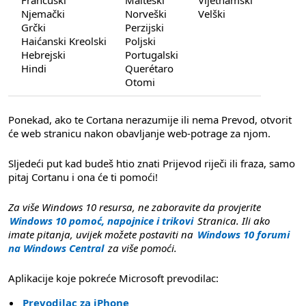
Francuski
Malteški
Vijetnamski
Njemački
Norveški
Velški
Grčki
Perzijski
Haićanski Kreolski
Poljski
Hebrejski
Portugalski
Hindi
Querétaro
Otomi
Ponekad, ako te Cortana nerazumije ili nema Prevod, otvorit
će web stranicu nakon obavljanje web-potrage za njom.
Sljedeći put kad budeš htio znati Prijevod riječi ili fraza, samo
pitaj Cortanu i ona će ti pomoći!
Za više Windows 10 resursa, ne zaboravite da provjerite
Windows 10 pomoć, napojnice i trikovi
Stranica. Ili ako
imate pitanja, uvijek možete postaviti na
Windows 10 forumi
na Windows Central
za više pomoći.
Aplikacije koje pokreće Microsoft prevodilac:
Prevodilac za iPhone