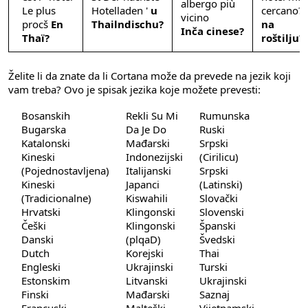
albergo più
Le plus
Hotelladen '
u
cercano?
vicino
procš
En
Thailndischu?
na
Inča
cinese
?
Thaï?
roštilju?
Želite li da znate da li Cortana može da prevede na jezik koji
vam treba? Ovo je spisak jezika koje možete prevesti:
Bosanskih
Rekli Su Mi
Rumunska
Bugarska
Da Je Do
Ruski
Katalonski
Mađarski
Srpski
Kineski
Indonezijski
(Cirilicu)
(Pojednostavljena)
Italijanski
Srpski
Kineski
Japanci
(Latinski)
(Tradicionalne)
Kiswahili
Slovački
Hrvatski
Klingonski
Slovenski
Češki
Klingonski
Španski
Danski
(plqaD)
Švedski
Dutch
Korejski
Thai
Engleski
Ukrajinski
Turski
Estonskim
Litvanski
Ukrajinski
Finski
Mađarski
Saznaj