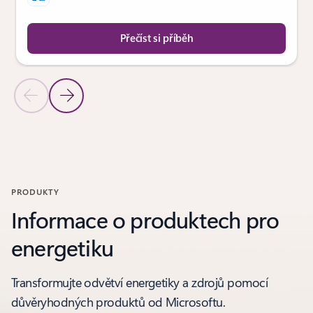
Přečíst si příběh
Předchozí snímek
Další snímek
Zpět k oddílu s PŘÍBĚHY ZÁKAZNÍKŮ
PRODUKTY
Informace o produktech pro
energetiku
Transformujte odvětví energetiky a zdrojů pomocí
důvěryhodných produktů od Microsoftu.