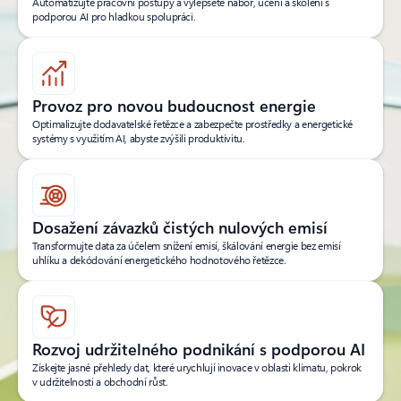
Automatizujte pracovní postupy a vylepšete nábor, učení a školení s
podporou AI pro hladkou spolupráci.
Provoz pro novou budoucnost energie
Optimalizujte dodavatelské řetězce a zabezpečte prostředky a energetické
systémy s využitím AI, abyste zvýšili produktivitu.
Dosažení závazků čistých nulových emisí
Transformujte data za účelem snížení emisí, škálování energie bez emisí
uhlíku a dekódování energetického hodnotového řetězce.
Rozvoj udržitelného podnikání s podporou AI
Získejte jasné přehledy dat, které urychlují inovace v oblasti klimatu, pokrok
v udržitelnosti a obchodní růst.