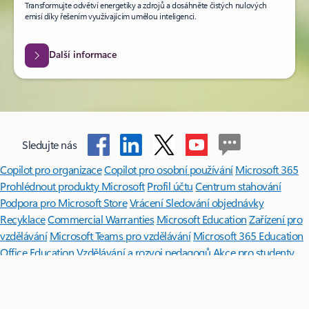
Transformujte odvětví energetiky a zdrojů a dosáhněte čistých nulových
emisí díky řešením využívajícím umělou inteligenci.
Další informace
Sledujte nás
Copilot pro organizace
Copilot pro osobní používání
Microsoft 365
Prohlédnout produkty Microsoft
Profil účtu
Centrum stahování
Podpora pro Microsoft Store
Vrácení
Sledování objednávky
Recyklace
Commercial Warranties
Microsoft Education
Zařízení pro
vzdělávání
Microsoft Teams pro vzdělávání
Microsoft 365 Education
Office Education
Vzdělávání a rozvoj pedagogů
Akce pro studenty
a rodiče
Azure pro studenty
Microsofts kunstige intelligens
Microsoft Security
Azure
Dynamics
365
Microsoft 365
Microsoft Advertising
Microsoft 365 Copilot