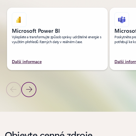
Microsoft Power BI
Microso
Vylepšete a transformujte způsob správy udržitelné energie s
Poskytněte pr
využitím přehledů řízených daty v reálném čase.
potřebují ke k
Další informace
Další info
Předchozí snímek
Další snímek
Zpět na oddíl PRODUKTY
Objevte cenné zdroje