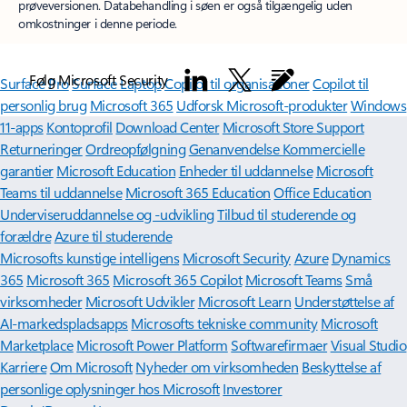
prøveversionen. Databehandling i søen er også tilgængelig uden
omkostninger i denne periode.
Følg Microsoft Security
Surface Pro
Surface Laptop
Copilot til organisationer
Copilot til
personlig brug
Microsoft 365
Udforsk Microsoft-produkter
Windows
11-apps
Kontoprofil
Download Center
Microsoft Store Support
Returneringer
Ordreopfølgning
Genanvendelse
Kommercielle
garantier
Microsoft Education
Enheder til uddannelse
Microsoft
Teams til uddannelse
Microsoft 365 Education
Office Education
Underviseruddannelse og -udvikling
Tilbud til studerende og
forældre
Azure til studerende
Microsofts kunstige intelligens
Microsoft Security
Azure
Dynamics
365
Microsoft 365
Microsoft 365 Copilot
Microsoft Teams
Små
virksomheder
Microsoft Udvikler
Microsoft Learn
Understøttelse af
AI-markedspladsapps
Microsofts tekniske community
Microsoft
Marketplace
Microsoft Power Platform
Softwarefirmaer
Visual Studio
Karriere
Om Microsoft
Nyheder om virksomheden
Beskyttelse af
personlige oplysninger hos Microsoft
Investorer