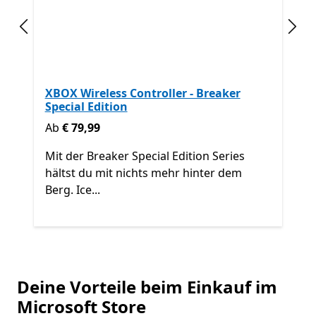
Vorherige Folie
Näch
XBOX Wireless Controller - Breaker
Special Edition
Ab € 79,99
Ab
€ 79,99
Mit der Breaker Special Edition Series
hältst du mit nichts mehr hinter dem
Berg. Ice...
Zurück zu den Steuerelementen „Weiter“ und „Zurück“
Ende
Weitere Produkte anzeigen
Deine Vorteile beim Einkauf im
Microsoft Store