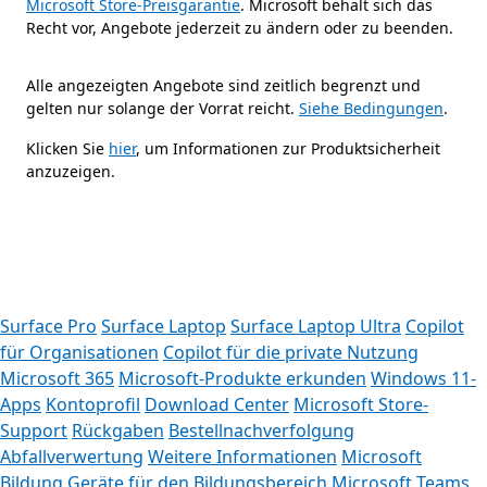
Microsoft Store-Preisgarantie
. Microsoft behält sich das
Recht vor, Angebote jederzeit zu ändern oder zu beenden.
Alle angezeigten Angebote sind zeitlich begrenzt und
gelten nur solange der Vorrat reicht.
Siehe Bedingungen
.
Klicken Sie
hier
, um Informationen zur Produktsicherheit
anzuzeigen.
Registerkarten
Surface Pro
Surface Laptop
Surface Laptop Ultra
Copilot
für Organisationen
Copilot für die private Nutzung
Microsoft 365
Microsoft-Produkte erkunden
Windows 11-
Apps
Kontoprofil
Download Center
Microsoft Store-
Support
Rückgaben
Bestellnachverfolgung
Abfallverwertung
Weitere Informationen
Microsoft
Bildung
Geräte für den Bildungsbereich
Microsoft Teams