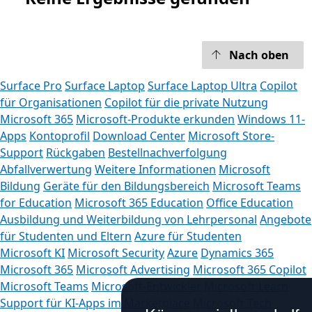
Nach oben
Surface Pro
Surface Laptop
Surface Laptop Ultra
Copilot
für Organisationen
Copilot für die private Nutzung
Microsoft 365
Microsoft-Produkte erkunden
Windows 11-
Apps
Kontoprofil
Download Center
Microsoft Store-
Support
Rückgaben
Bestellnachverfolgung
Abfallverwertung
Weitere Informationen
Microsoft
Bildung
Geräte für den Bildungsbereich
Microsoft Teams
for Education
Microsoft 365 Education
Office Education
Ausbildung und Weiterbildung von Lehrpersonal
Angebote
für Studenten und Eltern
Azure für Studenten
Microsoft KI
Microsoft Security
Azure
Dynamics 365
Microsoft 365
Microsoft Advertising
Microsoft 365 Copilot
Microsoft Teams
Microsoft-Entwickler
Microsoft Learn
Support für KI-Apps im Marketplace
Microsoft Tech