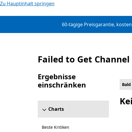
Zu Hauptinhalt springen
60-tägige Preisgarantie, koste
Failed to Get Channel
Bald verfügbar
Ergebnisse
einschränken
Bald
Abschnitt „Ergebnisse einschränken“ überspr
Ke
Charts
Beste Kritiken