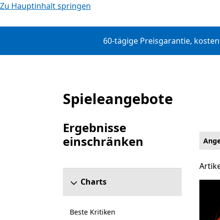
Zu Hauptinhalt springen
60-tägige Preisgarantie, koste
Spieleangebote
Angebote
Ergebnisse
einschränken
Ange
Abschnitt „Ergebnisse einschränken“ überspr
Artike
Artik
Charts
Beste Kritiken