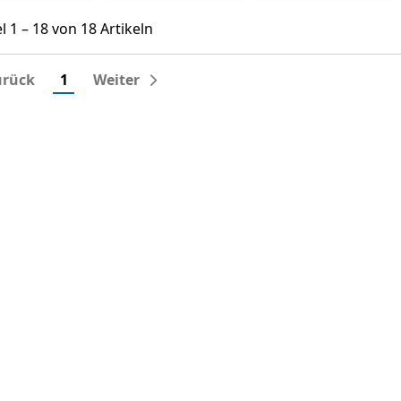
l 1 – 18 von 18 Artikeln
el 1 – 18 von 18 Artikeln
urück
1
Weiter