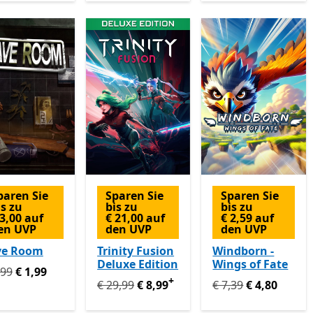
paren Sie
Sparen Sie
Sparen Sie
is zu
bis zu
bis zu
 3,00 auf
€ 21,00 auf
€ 2,59 auf
en UVP
den UVP
den UVP
ve Room
Trinity Fusion
Windborn -
Deluxe Edition
Wings of Fate
prünglich € 4,99 jetzt € 1,99
,99
€ 1,99
+
Ursprünglich € 29,99 jetzt € 8,99
Ursprünglich € 7,39
Enthält 
€ 29,99
€ 8,99
€ 7,39
€ 4,80