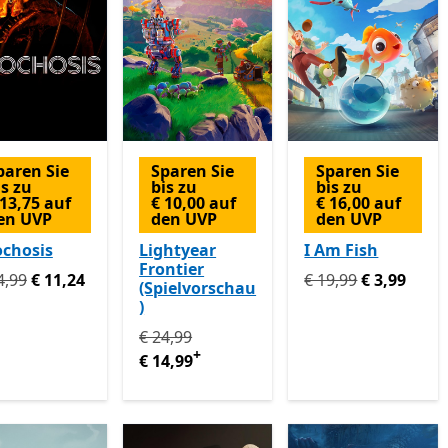
paren Sie
Sparen Sie
Sparen Sie
is zu
bis zu
bis zu
 13,75 auf
€ 10,00 auf
€ 16,00 auf
en UVP
den UVP
den UVP
ochosis
Lightyear
I Am Fish
Frontier
prünglich € 24,99 jetzt € 11,24
Ursprünglich € 19,9
4,99
€ 11,24
€ 19,99
€ 3,99
(Spielvorschau
)
Ursprünglich € 24,99 jetzt € 14,99
Enthält
€ 24,99
+
€ 14,99