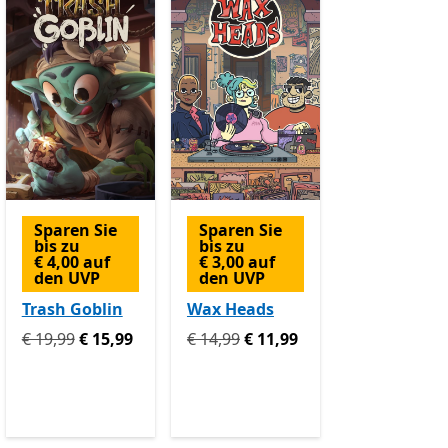
Sparen Sie
Sparen Sie
bis zu
bis zu
€ 4,00 auf
€ 3,00 auf
den UVP
den UVP
Trash Goblin
Wax Heads
Ursprünglich € 19,99 jetzt € 15,99
Ursprünglich € 14,99 jetzt € 11,99
€ 19,99
€ 15,99
€ 14,99
€ 11,99
9 jetzt € 44,99
Enthält In-App-Käufe