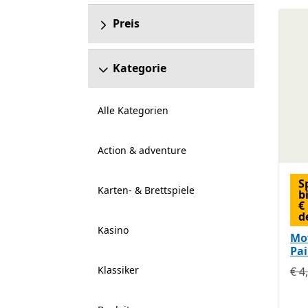
Preis
Kategorie
Alle Kategorien
Action & adventure
S
Karten- & Brettspiele
b
€
d
Kasino
Mov
Pai
Klassiker
Urs
€ 4