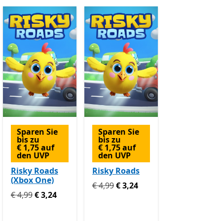
Sparen Sie
Sparen Sie
bis zu
bis zu
€ 1,75 auf
€ 1,75 auf
den UVP
den UVP
Risky Roads
Risky Roads
(Xbox One)
Ursprünglich € 4,99 jetzt € 3,24
€ 4,99
€ 3,24
Ursprünglich € 4,99 jetzt € 3,24
€ 4,99
€ 3,24
 jetzt € 1,49