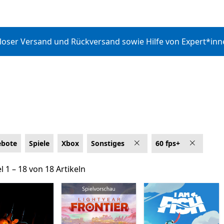
nloser Versand und Rückversand sowie Hilfe von Expert*in
bote
Spiele
Xbox
Sonstiges
60 fps+
ingen
l 1 – 18 von 18 Artikeln
el 1 – 18 von 18 Artikeln