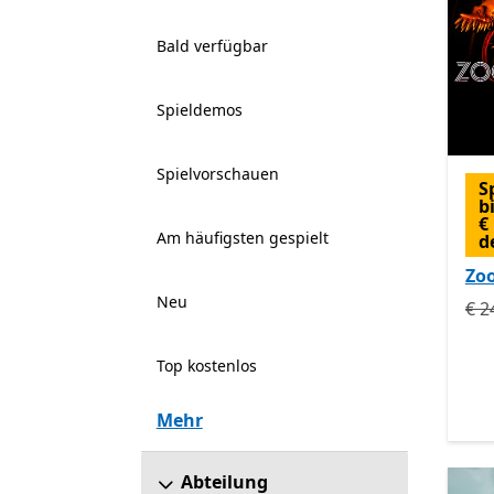
Bald verfügbar
Spieldemos
Spielvorschauen
S
b
€
Am häufigsten gespielt
d
Zo
Neu
Urs
€ 2
Top kostenlos
Mehr
Abteilung