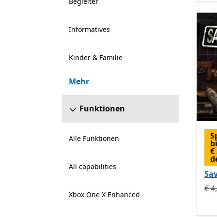
Begleiter
Informatives
Kinder & Familie
Mehr
Funktionen
S
Alle Funktionen
b
€
d
All capabilities
Sa
Urs
€ 4
Xbox One X Enhanced