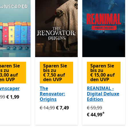
paren Sie
Sparen Sie
Sparen Sie
is zu
bis zu
bis zu
 3,00 auf
€ 7,50 auf
€ 15,00 auf
en UVP
den UVP
den UVP
wnscaper
The
REANIMAL -
Renovator:
Digital Deluxe
prünglich € 4,99 jetzt € 1,99
,99
€ 1,99
Origins
Edition
Ursprünglich € 14,99 jetzt € 7,49
Ursprünglich € 59,9
€ 14,99
€ 7,49
€ 59,99
+
€ 44,99