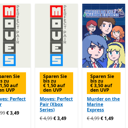
paren Sie
Sparen Sie
Sparen Sie
is zu
bis zu
bis zu
 1,50 auf
€ 1,50 auf
€ 3,50 auf
en UVP
den UVP
den UVP
es: Perfect
Moves: Perfect
Murder on the
r
Pair (Xbox
Marine
Series)
Express
prünglich € 4,99 jetzt € 3,49
,99
€ 3,49
Ursprünglich € 4,99 jetzt € 3,49
Ursprünglich € 4,99
€ 4,99
€ 3,49
€ 4,99
€ 1,49