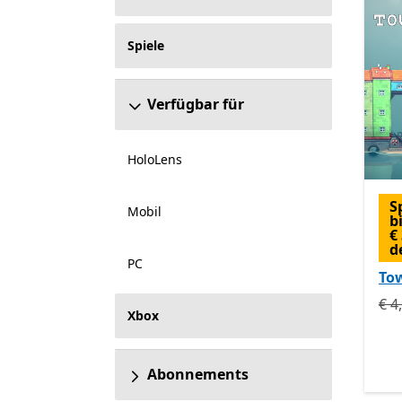
Spiele
Verfügbar für
HoloLens
S
Mobil
b
€
d
PC
To
Urs
€ 4
Xbox
Abonnements