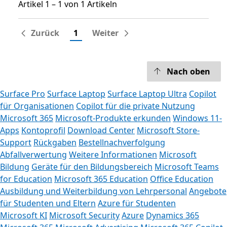
Artikel 1 – 1 von 1 Artikeln
Artikel 1 – 1 von 1 Artikeln
Zurück
1
Weiter
Nach oben
Surface Pro
Surface Laptop
Surface Laptop Ultra
Copilot
für Organisationen
Copilot für die private Nutzung
Microsoft 365
Microsoft-Produkte erkunden
Windows 11-
Apps
Kontoprofil
Download Center
Microsoft Store-
Support
Rückgaben
Bestellnachverfolgung
Abfallverwertung
Weitere Informationen
Microsoft
Bildung
Geräte für den Bildungsbereich
Microsoft Teams
for Education
Microsoft 365 Education
Office Education
Ausbildung und Weiterbildung von Lehrpersonal
Angebote
für Studenten und Eltern
Azure für Studenten
Microsoft KI
Microsoft Security
Azure
Dynamics 365