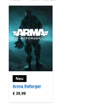
Neu
Arma Reforger
€ 39,99
€ 39,99