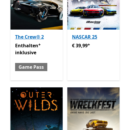
The Crew® 2
NASCAR 25
+
+
Enthalten inklusive Game Pass
€ 39,99
Enthält In-App-Käufe
Enthält In-App-Käu
Enthalten
€ 39,99
inklusive
Game Pass