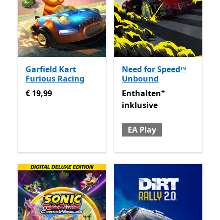
Garfield Kart
Need for Speed™
Furious Racing
Unbound
+
€ 19,99
Enthalten inklusive EA Play
€ 19,99
Enthalten
inklusive
EA Play