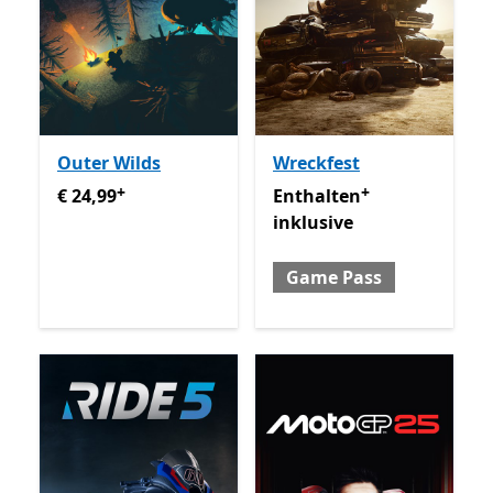
Outer Wilds
Wreckfest
+
+
€ 24,99
Enthält In-App-Käufe
Enthalten inklusive Game 
€ 24,99
Enthalten
inklusive
Game Pass