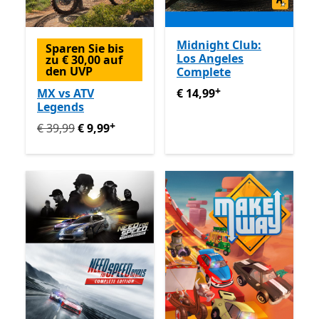
Midnight Club:
Sparen Sie bis
Los Angeles
zu € 30,00 auf
den UVP
Complete
+
€ 14,99
Enthält In-App-Käu
MX vs ATV
€ 14,99
Legends
+
Ursprünglich € 39,99 jetzt € 9,99
Enthält In-App-Käuf
€ 39,99
€ 9,99