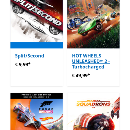
Split/Second
HOT WHEELS
UNLEASHED™ 2 -
+
€ 9,99
Enthält In-App-Käufe
€ 9,99
Turbocharged
+
€ 49,99
Enthält In-App-Käu
€ 49,99