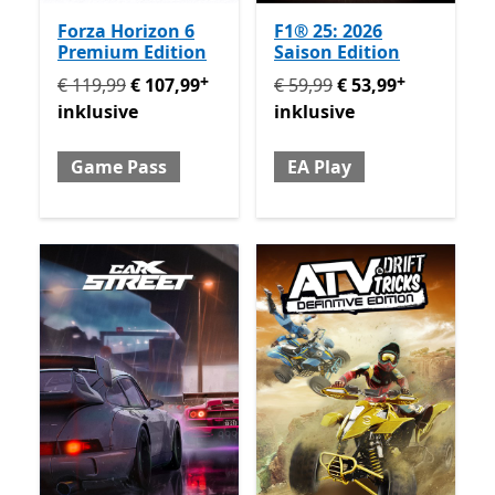
Forza Horizon 6
F1® 25: 2026
Premium Edition
Saison Edition
+
+
Ursprünglich € 119,99 jetzt € 107,99 inklusive Game 
Ursprünglich € 59,99 jetzt 
€ 119,99
€ 107,99
€ 59,99
€ 53,99
inklusive
inklusive
Game Pass
EA Play