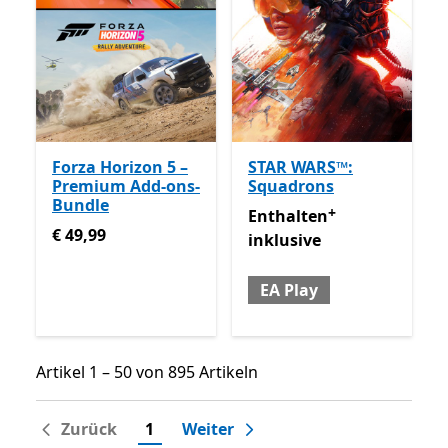
Forza Horizon 5 –
STAR WARS™:
Premium Add-ons-
Squadrons
Bundle
+
Enthalten inklusive EA Play
Enthalten
€ 49,99
€ 49,99
inklusive
EA Play
Artikel 1 – 50 von 895 Artikeln
Artikel 1 – 50 von 895 Artikeln
Zurück
1
Weiter