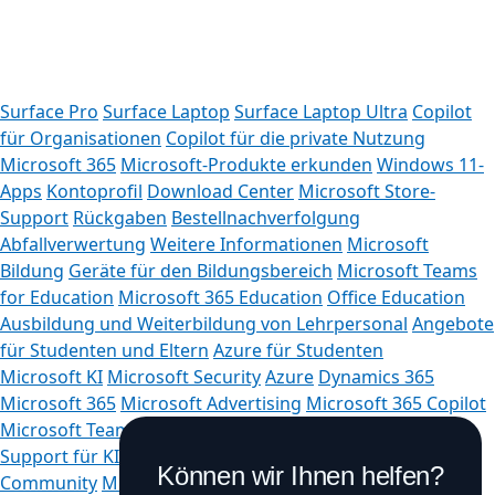
Surface Pro
Surface Laptop
Surface Laptop Ultra
Copilot
für Organisationen
Copilot für die private Nutzung
Microsoft 365
Microsoft-Produkte erkunden
Windows 11-
Apps
Kontoprofil
Download Center
Microsoft Store-
Support
Rückgaben
Bestellnachverfolgung
Abfallverwertung
Weitere Informationen
Microsoft
Bildung
Geräte für den Bildungsbereich
Microsoft Teams
for Education
Microsoft 365 Education
Office Education
Ausbildung und Weiterbildung von Lehrpersonal
Angebote
für Studenten und Eltern
Azure für Studenten
Microsoft KI
Microsoft Security
Azure
Dynamics 365
Microsoft 365
Microsoft Advertising
Microsoft 365 Copilot
Microsoft Teams
Microsoft-Entwickler
Microsoft Learn
Support für KI-Apps im Marketplace
Microsoft Tech
Können wir Ihnen helfen?
Community
Microsoft Marketplace
Microsoft Power