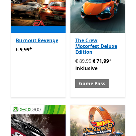
Burnout Revenge
The Crew
Motorfest Deluxe
+
€ 9,99
Enthält In-App-Käufe
€ 9,99
Edition
+
Ursprünglich € 89,99 jetzt
€ 89,99
€ 71,99
inklusive
Game Pass