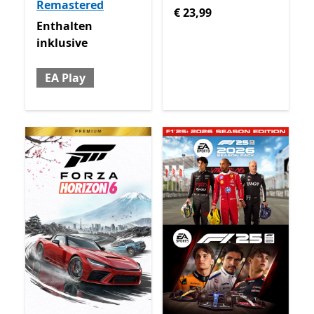
Remastered
€ 23,99
€ 23,99
Enthalten inklusive EA Play
Enthalten
inklusive
EA Play