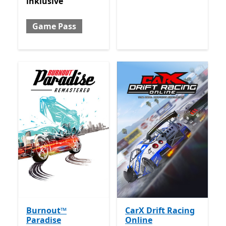
inklusive
Game Pass
Burnout™
CarX Drift Racing
Paradise
Online