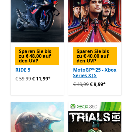
Sparen Sie bis
Sparen Sie bis
zu € 48,00 auf
zu € 40,00 auf
den UVP
den UVP
RIDE 5
MotoGP™25 - Xbox
Series X|S
+
Ursprünglich € 59,99 jetzt € 11,99
Enthält In-App-Käu
€ 59,99
€ 11,99
+
Ursprünglich € 49,99 jetzt 
€ 49,99
€ 9,99