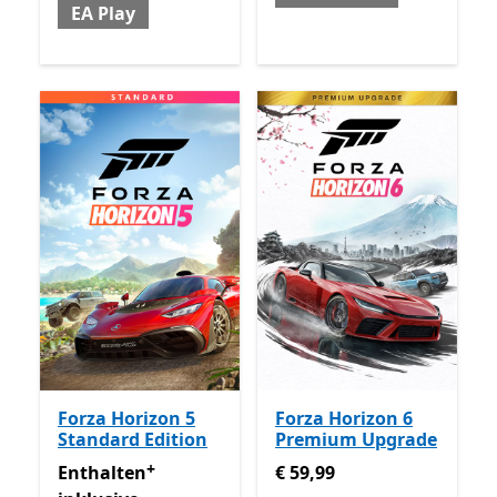
EA Play
Forza Horizon 5
Forza Horizon 6
Standard Edition
Premium Upgrade
+
Enthalten inklusive Game Pass
€ 59,99
Enthält In-App-Käufe
Enthalten
€ 59,99