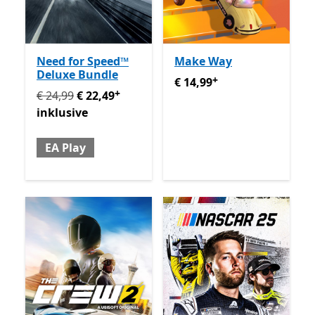
Need for Speed™
Make Way
Deluxe Bundle
+
€ 14,99
Enthält In-App-Käu
€ 14,99
+
Ursprünglich € 24,99 jetzt € 22,49 inklusive EA Play
En
€ 24,99
€ 22,49
inklusive
EA Play