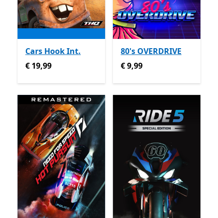
Cars Hook Int.
80's OVERDRIVE
€ 19,99
€ 9,99
€ 19,99
€ 9,99