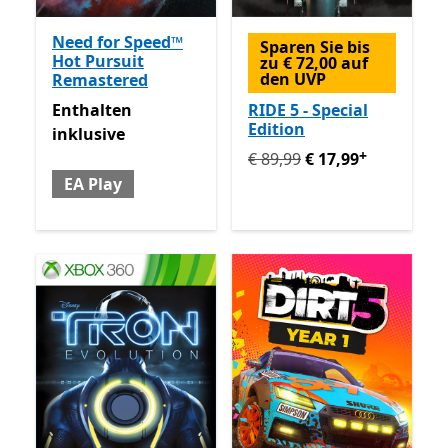
Need for Speed™
Sparen Sie bis
Hot Pursuit
zu € 72,00 auf
den UVP
Remastered
Enthalten inklusive EA Play
Enthalten
RIDE 5 - Special
Edition
inklusive
+
Ursprünglich € 89,99 jetzt 
€ 89,99
€ 17,99
EA Play