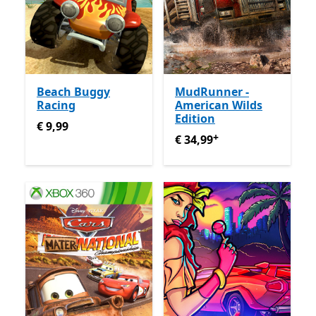
Beach Buggy
MudRunner -
Racing
American Wilds
Edition
€ 9,99
€ 9,99
+
€ 34,99
Enthält In-App-Käu
€ 34,99