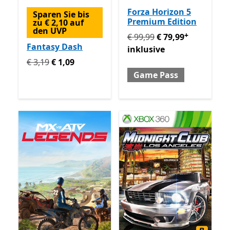
Forza Horizon 5
Sparen Sie bis
Premium Edition
zu € 2,10 auf
den UVP
+
Ursprünglich € 99,99 jetzt
€ 99,99
€ 79,99
Fantasy Dash
inklusive
Ursprünglich € 3,19 jetzt € 1,09
€ 3,19
€ 1,09
Game Pass