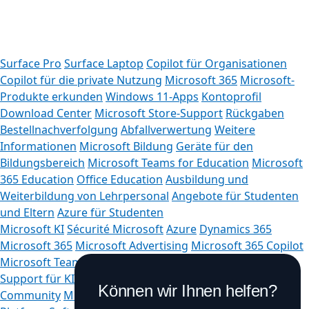
Registerkarten
Surface Pro
Surface Laptop
Copilot für Organisationen
Copilot für die private Nutzung
Microsoft 365
Microsoft-
Produkte erkunden
Windows 11-Apps
Kontoprofil
Download Center
Microsoft Store-Support
Rückgaben
Bestellnachverfolgung
Abfallverwertung
Weitere
Informationen
Microsoft Bildung
Geräte für den
Bildungsbereich
Microsoft Teams for Education
Microsoft
365 Education
Office Education
Ausbildung und
Weiterbildung von Lehrpersonal
Angebote für Studenten
und Eltern
Azure für Studenten
Microsoft KI
Sécurité Microsoft
Azure
Dynamics 365
Microsoft 365
Microsoft Advertising
Microsoft 365 Copilot
Microsoft Teams
Microsoft-Entwickler
Microsoft Learn
Support für KI-Apps im Marketplace
Microsoft Tech
Können wir Ihnen helfen?
Community
Microsoft Marketplace
Microsoft Power