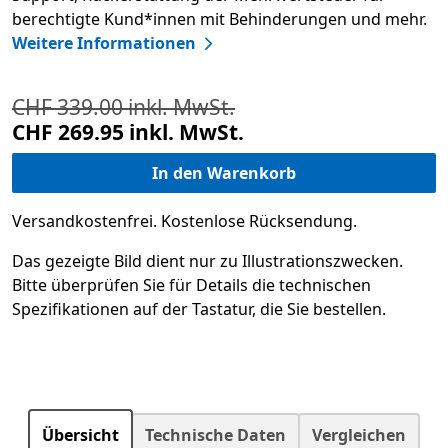
berechtigte Kund*innen mit Behinderungen und mehr.​
Weitere Informationen
CHF 339.00 inkl. MwSt.
Ursprünglicher Preis war CHF 339.00 Aktueller Preis ist CH
CHF 269.95 inkl. MwSt.
In den Warenkorb
Versandkostenfrei. Kostenlose Rücksendung.
Das gezeigte Bild dient nur zu Illustrationszwecken.
Bitte überprüfen Sie für Details die technischen
Spezifikationen auf der Tastatur, die Sie bestellen.
Übersicht
Technische Daten
Vergleichen