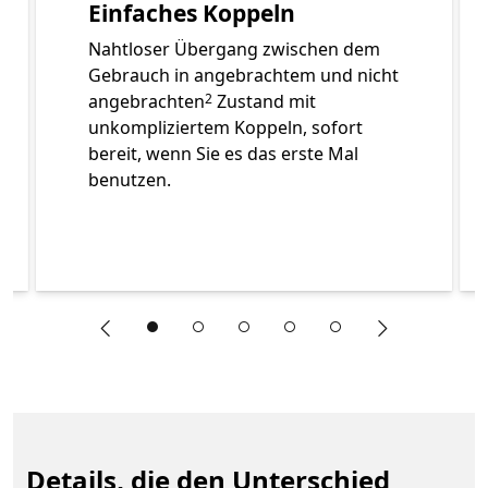
Einfaches Koppeln
Nahtloser Übergang zwischen dem
Gebrauch in angebrachtem und nicht
Footnote
angebrachten
Zustand mit
2
unkompliziertem Koppeln, sofort
bereit, wenn Sie es das erste Mal
benutzen.
"Vorherige Folie"
"Nächste Fol
Ende Weitere Informationen zu den Features des Surface 
Details, die den Unterschied