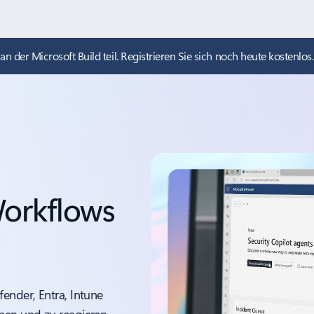
n der Microsoft Build teil. Registrieren Sie sich noch heute kostenlos.
 Workflows
ender, Entra, Intune