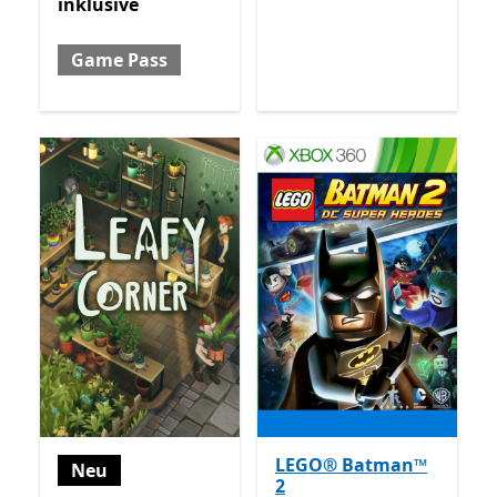
inklusive
Game Pass
LEGO® Batman™
Neu
2