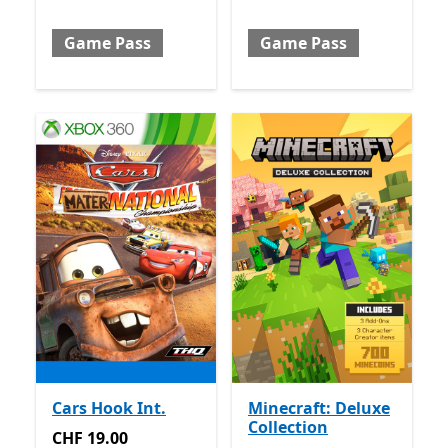
Game Pass
Game Pass
Cars Hook Int.
Minecraft: Deluxe
Collection
CHF 19.00
CHF 19.00