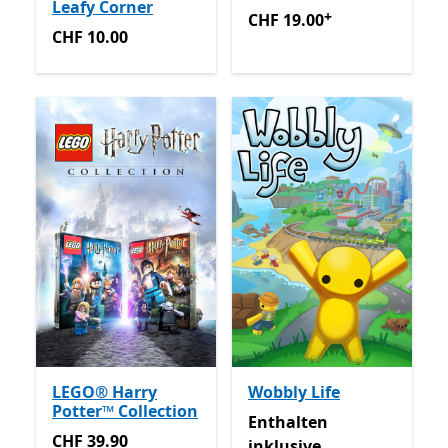
Leafy Corner
+
CHF 19.00
Enthält In-App-K
CHF 19.00
CHF 10.00
CHF 10.00
LEGO® Harry
Wobbly Life
Potter™ Collection
Enthalten inklusive Game 
Enthalten
CHF 39.90
CHF 39.90
inklusive