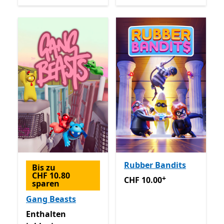
Rubber Bandits
Bis zu
CHF 10.80
+
CHF 10.00
Enthält In-App-K
CHF 10.00
sparen
Gang Beasts
Enthalten inklusive Game Pass
Enthalten