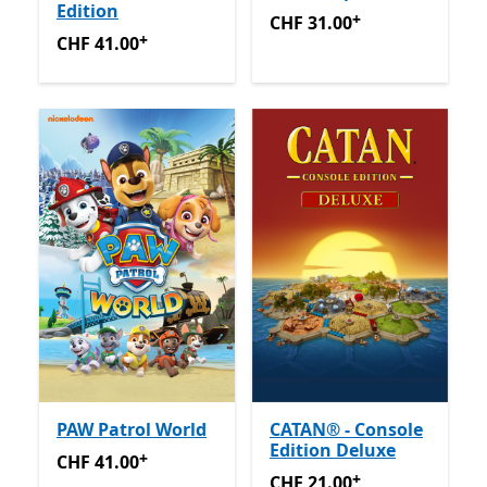
Edition
+
CHF 31.00
Enthält In-App-K
CHF 31.00
+
CHF 41.00
Enthält In-App-Käufe
CHF 41.00
PAW Patrol World
CATAN® - Console
Edition Deluxe
+
CHF 41.00
Enthält In-App-Käufe
CHF 41.00
+
CHF 21.00
Enthält In-App-K
CHF 21.00