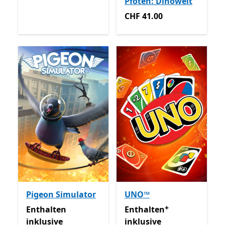
Pfoten: Dinowelt
CHF 41.00
CHF 41.00
Pigeon Simulator
UNO™
+
Enthalten inklusive Game Pass
Enthalten inklusive Game 
Enthalten
Enthalten
inklusive
inklusive