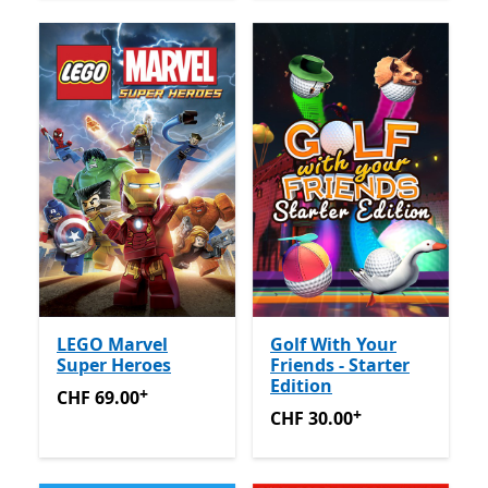
LEGO Marvel
Golf With Your
Super Heroes
Friends - Starter
Edition
+
CHF 69.00
Enthält In-App-Käufe
CHF 69.00
+
CHF 30.00
Enthält In-App-K
CHF 30.00