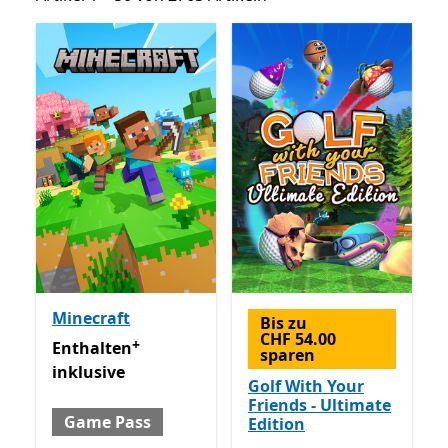
Minecraft
Bis zu
CHF 54.00
+
Enthalten inklusive Game Pass
Enthält In-App-Käufe
Enthalten
sparen
inklusive
Golf With Your
Friends - Ultimate
Game Pass
Edition