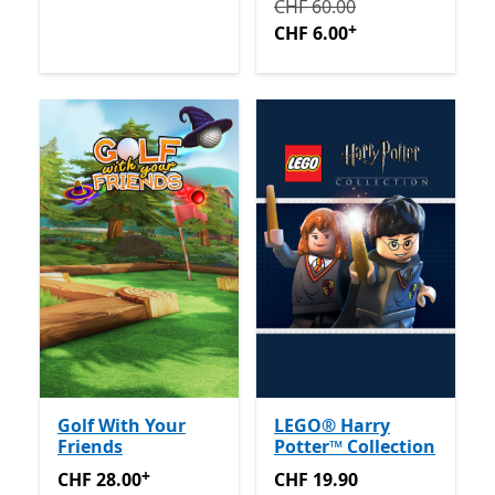
Ursprünglich CHF 60.00 jet
CHF 60.00
+
CHF 6.00
Golf With Your
LEGO® Harry
Friends
Potter™ Collection
+
CHF 28.00
Enthält In-App-Käufe
CHF 19.90
CHF 28.00
CHF 19.90