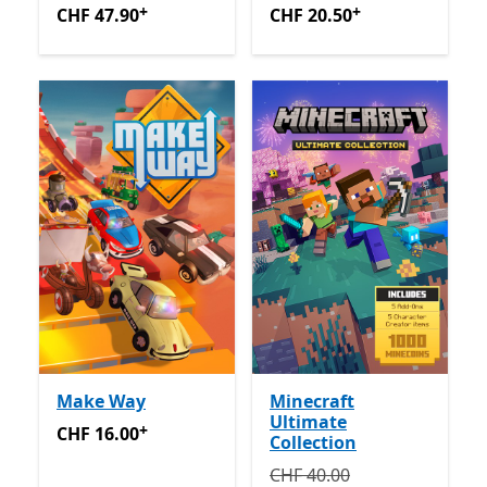
+
+
CHF 47.90
Enthält In-App-Käufe
CHF 20.50
Enthält In-App-K
CHF 47.90
CHF 20.50
Make Way
Minecraft
Ultimate
+
CHF 16.00
Enthält In-App-Käufe
CHF 16.00
Collection
Ursprünglich CHF 40.00 je
CHF 40.00