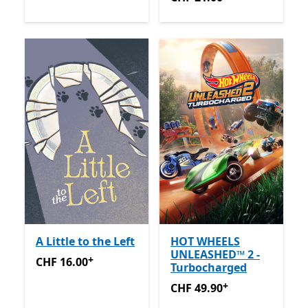
A Little to the Left
HOT WHEELS
UNLEASHED™ 2 -
+
CHF 16.00
Enthält In-App-Käufe
CHF 16.00
Turbocharged
+
CHF 49.90
Enthält In-App-K
CHF 49.90