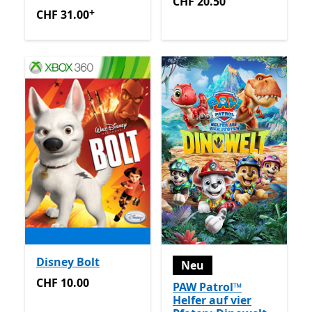
CHF 20.50
CHF 20.50
+
CHF 31.00
Enthält In-App-Käufe
CHF 31.00
Disney Bolt
Neu
CHF 10.00
CHF 10.00
PAW Patrol™
Helfer auf vier