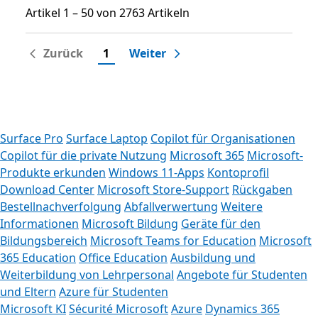
Artikel 1 – 50 von 2763 Artikeln
Artikel 1 – 50 von 2763 Artikeln
Zurück
1
Weiter
Surface Pro
Surface Laptop
Copilot für Organisationen
Copilot für die private Nutzung
Microsoft 365
Microsoft-
Produkte erkunden
Windows 11-Apps
Kontoprofil
Download Center
Microsoft Store-Support
Rückgaben
Bestellnachverfolgung
Abfallverwertung
Weitere
Informationen
Microsoft Bildung
Geräte für den
Bildungsbereich
Microsoft Teams for Education
Microsoft
365 Education
Office Education
Ausbildung und
Weiterbildung von Lehrpersonal
Angebote für Studenten
und Eltern
Azure für Studenten
Microsoft KI
Sécurité Microsoft
Azure
Dynamics 365