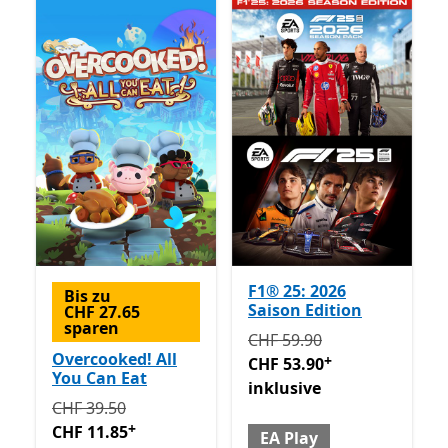
F1® 25: 2026
Bis zu
Saison Edition
CHF 27.65
sparen
Ursprünglich CHF 59.90 jet
CHF 59.90
Overcooked! All
+
CHF 53.90
You Can Eat
inklusive
Ursprünglich CHF 39.50 jetzt CHF 11.85
Enthält In-Ap
CHF 39.50
+
CHF 11.85
EA Play