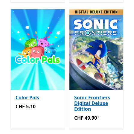
Color Pals
Sonic Frontiers
Digital Deluxe
CHF 5.10
CHF 5.10
Edition
+
CHF 49.90
Enthält In-App-K
CHF 49.90