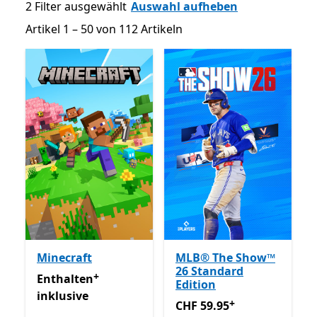
2 Filter ausgewählt
Auswahl aufheben
Artikel 1 – 50 von 112 Artikeln
Artikel 1 – 50 von 112 Artikeln
Minecraft
MLB® The Show™
26 Standard
+
Enthalten inklusive Game Pass
Enthält In-App-Käufe
Enthalten
Edition
inklusive
+
CHF 59.95
Enthält In-App-K
CHF 59.95