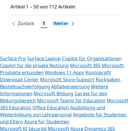
Artikel 1 – 50 von 112 Artikeln
Artikel 1 – 50 von 112 Artikeln
Zurück
1
Weiter
Surface Pro
Surface Laptop
Copilot für Organisationen
Copilot für die private Nutzung
Microsoft 365
Microsoft-
Produkte erkunden
Windows 11-Apps
Kontoprofil
Download Center
Microsoft Store-Support
Rückgaben
Bestellnachverfolgung
Abfallverwertung
Weitere
Informationen
Microsoft Bildung
Geräte für den
Bildungsbereich
Microsoft Teams for Education
Microsoft
365 Education
Office Education
Ausbildung und
Weiterbildung von Lehrpersonal
Angebote für Studenten
und Eltern
Azure für Studenten
Microsoft KI
Sécurité Microsoft
Azure
Dynamics 365