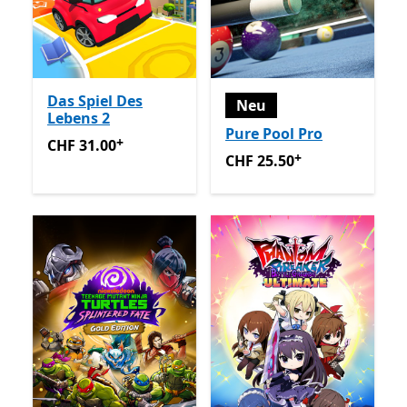
Das Spiel Des
Neu
Lebens 2
Pure Pool Pro
+
CHF 31.00
Enthält In-App-Käufe
CHF 31.00
+
CHF 25.50
Enthält In-App-K
CHF 25.50