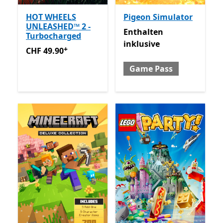
HOT WHEELS
Pigeon Simulator
UNLEASHED™ 2 -
Enthalten inklusive Game 
Enthalten
Turbocharged
inklusive
+
CHF 49.90
Enthält In-App-Käufe
CHF 49.90
Game Pass