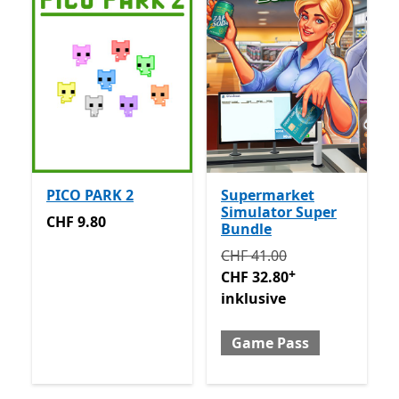
PICO PARK 2
Supermarket
Simulator Super
CHF 9.80
CHF 9.80
Bundle
Ursprünglich CHF 41.00 je
CHF 41.00
+
CHF 32.80
inklusive
Game Pass