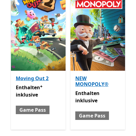
Moving Out 2
NEW
MONOPOLY®
+
Enthalten inklusive Game Pass
Enthält In-App-Käufe
Enthalten
Enthalten inklusive Game 
Enthalten
inklusive
inklusive
Game Pass
Game Pass