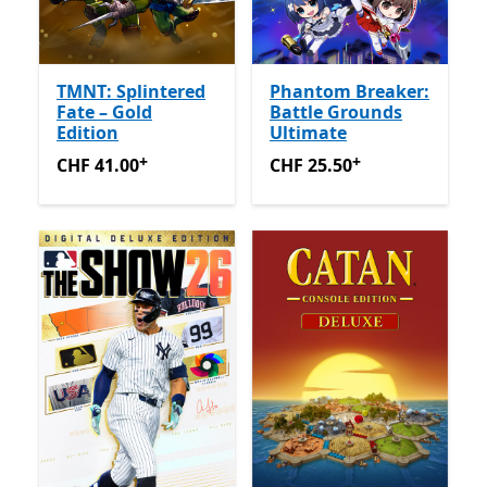
TMNT: Splintered
Phantom Breaker:
Fate – Gold
Battle Grounds
Edition
Ultimate
+
+
CHF 41.00
Enthält In-App-Käufe
CHF 25.50
Enthält In-App-K
CHF 41.00
CHF 25.50