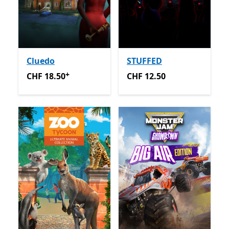
Cluedo
STUFFED
+
CHF 18.50
Enthält In-App-Käufe
CHF 12.50
CHF 18.50
CHF 12.50