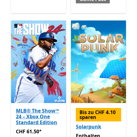
MLB® The Show™
Bis zu CHF 4.10
24 – Xbox One
sparen
Standard Edition
Solarpunk
+
CHF 61.50
Enthält In-App-Käufe
CHF 61.50
Enthalten inklusive Game 
Enthalten