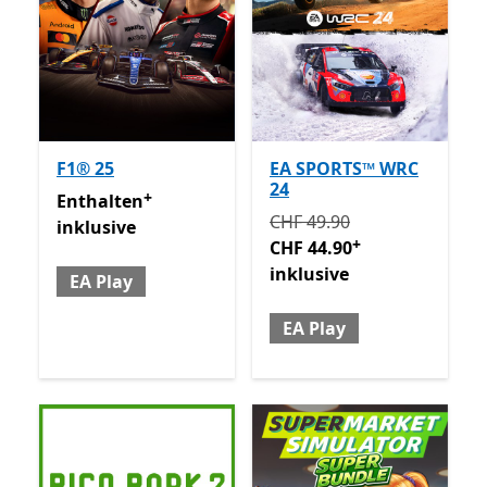
F1® 25
EA SPORTS™ WRC
24
+
Enthalten inklusive EA Play
Enthält In-App-Käufe
Enthalten
Ursprünglich CHF 49.90 jet
CHF 49.90
inklusive
+
CHF 44.90
inklusive
EA Play
EA Play