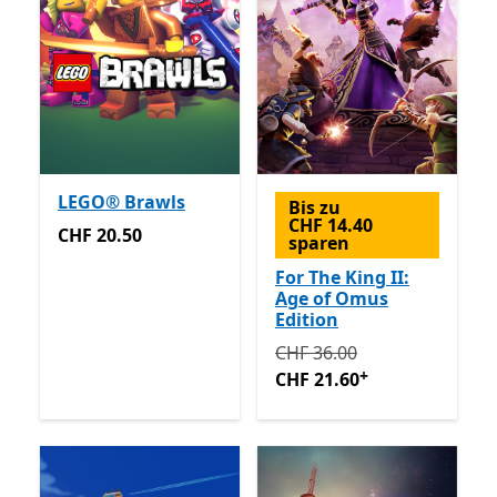
LEGO® Brawls
Bis zu
CHF 14.40
CHF 20.50
CHF 20.50
sparen
For The King II:
Age of Omus
Edition
Ursprünglich CHF 36.00 jet
CHF 36.00
+
CHF 21.60