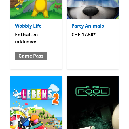
Wobbly Life
Party Animals
+
Enthalten inklusive Game Pass
CHF 17.50
Enthält In-App-K
Enthalten
CHF 17.50
inklusive
Game Pass