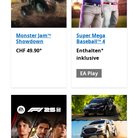
Monster Jam™
Super Mega
Showdown
Baseball™ 4
+
+
CHF 49.90
Enthält In-App-Käufe
Enthalten inklusive EA Play
CHF 49.90
Enthalten
inklusive
EA Play