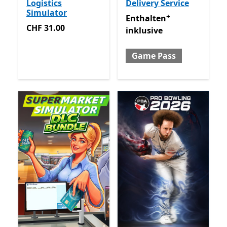
Logistics
Delivery Service
Simulator
+
Enthalten inklusive Game 
Enthalten
CHF 31.00
CHF 31.00
inklusive
Game Pass