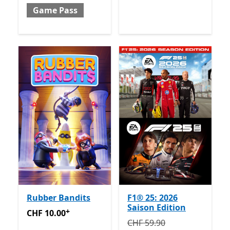
Game Pass
Rubber Bandits
F1® 25: 2026
Saison Edition
+
CHF 10.00
Enthält In-App-Käufe
CHF 10.00
Ursprünglich CHF 59.90 jet
CHF 59.90