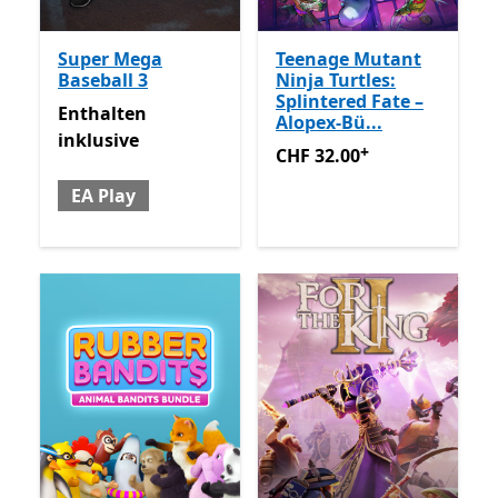
Super Mega
Teenage Mutant
Baseball 3
Ninja Turtles:
Splintered Fate –
Enthalten inklusive EA Play
Enthalten
Alopex-Bü...
inklusive
+
CHF 32.00
Enthält In-App-K
CHF 32.00
EA Play