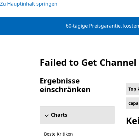
Zu Hauptinhalt springen
60-tägige Preisgarantie, kost
Failed to Get Channel
Top kostenpflichtig
Ergebnisse
einschränken
Top 
Abschnitt „Ergebnisse einschränken“ überspr
capa
Charts
Ke
Beste Kritiken