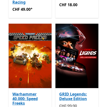
Racing
CHF 18.00
CHF 18.00
+
CHF 49.00
Enthält In-App-Käufe
CHF 49.00
Warhammer
GRID Legends:
40,000: Speed
Deluxe Edition
Freeks
Ursprünglich CHF 99.90 jet
CHF 99.90