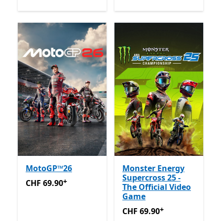
MotoGP™26
Monster Energy
Supercross 25 -
+
CHF 69.90
Enthält In-App-Käufe
CHF 69.90
The Official Video
Game
+
CHF 69.90
Enthält In-App-K
CHF 69.90