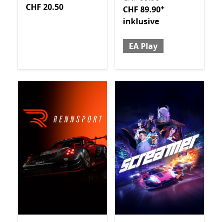
CHF 20.50
CHF 20.50
+
CHF 89.90
inklusive
EA Play