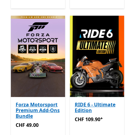
Forza Motorsport
RIDE 6 - Ultimate
Premium Add-Ons
Edition
Bundle
+
CHF 109.90
Enthält In-App-
CHF 109.90
CHF 49.00
CHF 49.00