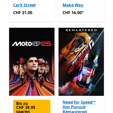
CarX Street
Make Way
+
CHF 31.00
CHF 16.00
Enthält In-App-K
CHF 31.00
CHF 16.00
Need for Speed™
Bis zu
Hot Pursuit
CHF 39.95
sparen
Remastered