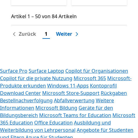
Artikel 1 – 50 von 84 Artikeln
Artikel 1 – 50 von 84 Artikeln
Zurück
1
Weiter
Surface Pro
Surface Laptop
Copilot für Organisationen
Copilot für die private Nutzung
Microsoft 365
Microsoft-
Produkte erkunden
Windows 11-Apps
Kontoprofil
Download Center
Microsoft Store-Support
Rückgaben
Bestellnachverfolgung
Abfallverwertung
Weitere
Informationen
Microsoft Bildung
Geräte für den
Bildungsbereich
Microsoft Teams for Education
Microsoft
365 Education
Office Education
Ausbildung und
Weiterbildung von Lehrpersonal
Angebote für Studenten
und Eltern
Azure für Studenten