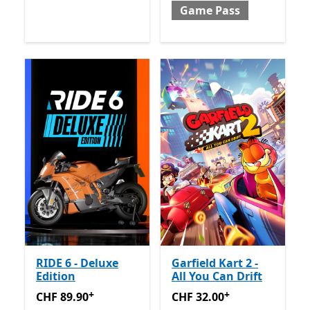
Game Pass
RIDE 6 - Deluxe
Garfield Kart 2 -
Edition
All You Can Drift
+
+
CHF 89.90
Enthält In-App-Käufe
CHF 32.00
Enthält In-App-K
CHF 89.90
CHF 32.00