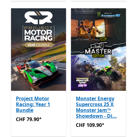
Project Motor
Monster Energy
Racing: Year 1
Supercross 25 X
Bundle
Monster Jam™
Showdown - Di...
+
CHF 79.90
Enthält In-App-Käufe
CHF 79.90
+
CHF 109.90
Enthält In-App-
CHF 109.90