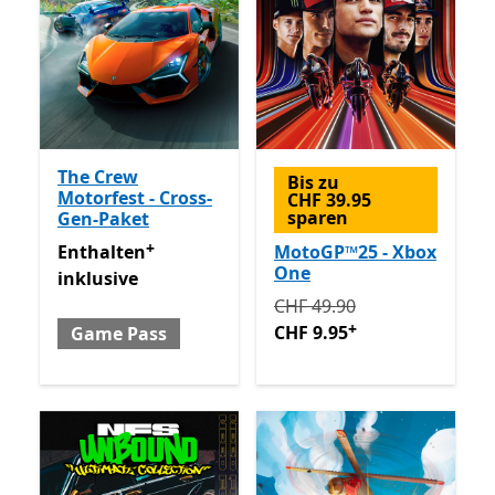
The Crew
Bis zu
Motorfest - Cross-
CHF 39.95
sparen
Gen-Paket
+
Enthalten inklusive Game Pass
Enthält In-App-Käufe
Enthalten
MotoGP™25 - Xbox
One
inklusive
Ursprünglich CHF 49.90 jet
CHF 49.90
+
CHF 9.95
Game Pass