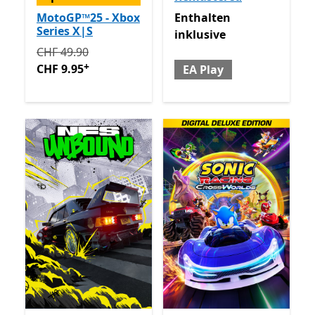
Enthalten inklusive EA Play
MotoGP™25 - Xbox
Enthalten
Series X|S
inklusive
Ursprünglich CHF 49.90 jetzt CHF 9.95
Enthält In-App
CHF 49.90
+
CHF 9.95
EA Play