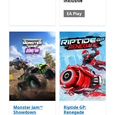
inklusive
EA Play
Monster Jam™
Riptide GP:
Showdown
Renegade