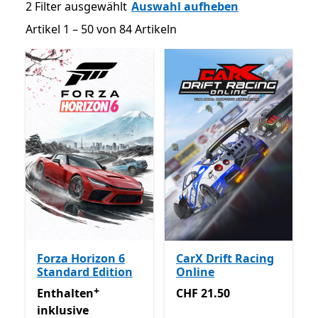
2 Filter ausgewählt
Auswahl aufheben
Artikel 1 – 50 von 84 Artikeln
Artikel 1 – 50 von 84 Artikeln
Forza Horizon 6
CarX Drift Racing
Standard Edition
Online
+
Enthalten inklusive Game Pass
CHF 21.50
Enthält In-App-Käufe
Enthalten
CHF 21.50
inklusive