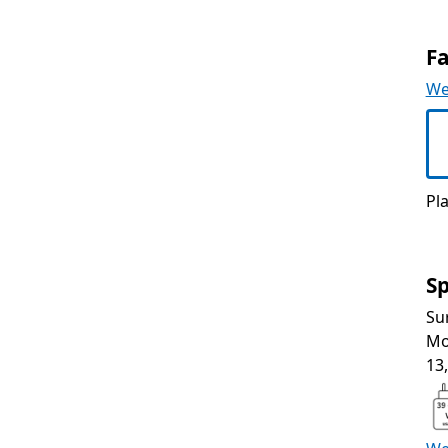
F
We
Pla
Sp
Sur
Mo
13,