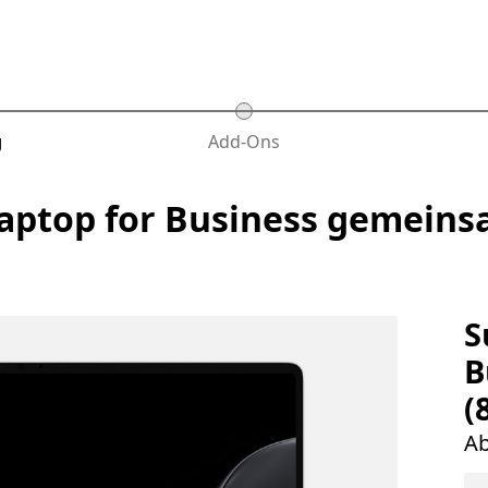
Schritt 2 ist erst verfügbar n
g
Add-Ons
 Laptop for Business gemei
S
B
(
Ab