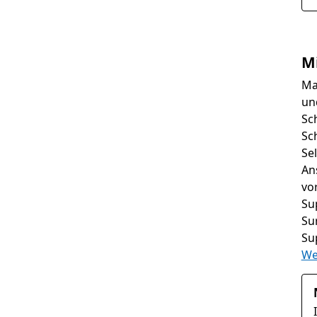
Mi
Ma
un
Sc
Sc
Se
An
vo
Sup
Su
Su
We