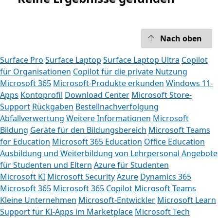
Nach oben
Surface Pro
Surface Laptop
Surface Laptop Ultra
Copilot
für Organisationen
Copilot für die private Nutzung
Microsoft 365
Microsoft-Produkte erkunden
Windows 11-
Apps
Kontoprofil
Download Center
Microsoft Store-
Support
Rückgaben
Bestellnachverfolgung
Abfallverwertung
Weitere Informationen
Microsoft
Bildung
Geräte für den Bildungsbereich
Microsoft Teams
for Education
Microsoft 365 Education
Office Education
Ausbildung und Weiterbildung von Lehrpersonal
Angebote
für Studenten und Eltern
Azure für Studenten
Microsoft KI
Microsoft Security
Azure
Dynamics 365
Microsoft 365
Microsoft 365 Copilot
Microsoft Teams
Kleine Unternehmen
Microsoft-Entwickler
Microsoft Learn
Support für KI-Apps im Marketplace
Microsoft Tech