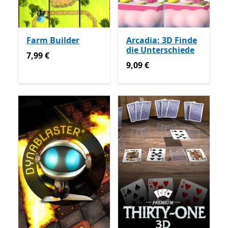
Farm Builder
Arcadia: 3D Finde
die Unterschiede
7,99 €
7,99 €
9,09 €
9,09 €