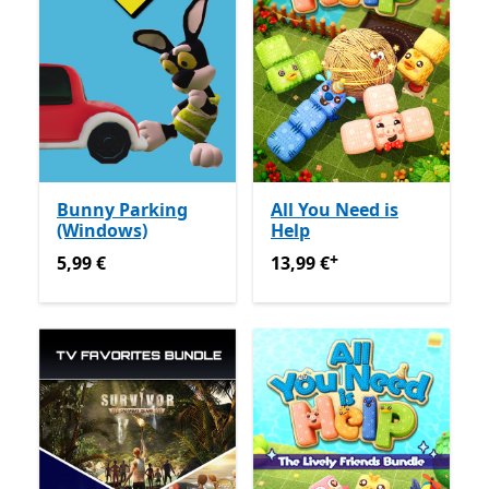
Bunny Parking
All You Need is
(Windows)
Help
+
5,99 €
13,99 €
Enthält In-App-Käu
5,99 €
13,99 €