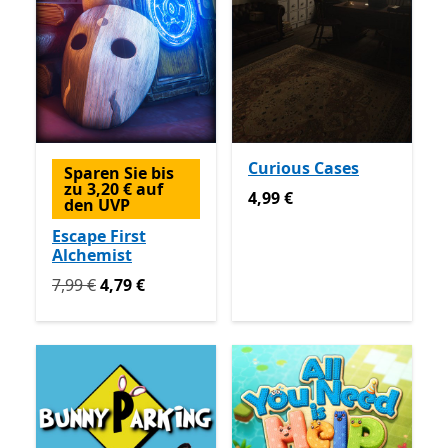
Curious Cases
Sparen Sie bis
zu 3,20 € auf
4,99 €
4,99 €
den UVP
Escape First
Alchemist
Ursprünglich 7,99 € jetzt 4,79 €
7,99 €
4,79 €