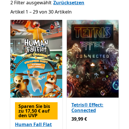
2 Filter ausgewählt
Zurücksetzen
Artikel 1 – 29 von 30 Artikeln
Artikel 1 – 29 von 30 Artikeln
Tetris® Effect:
Sparen Sie bis
Connected
zu 17,50 € auf
den UVP
39,99 €
39,99 €
Human Fall Flat