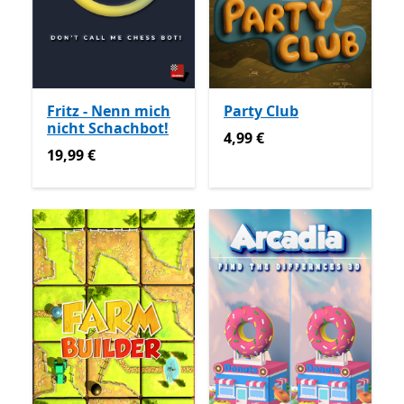
Fritz - Nenn mich
Party Club
nicht Schachbot!
4,99 €
4,99 €
19,99 €
19,99 €