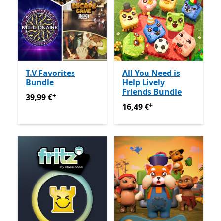
T.V Favorites
All You Need is
Bundle
Help Lively
Friends Bundle
+
39,99 €
Enthält In-App-Käufe
39,99 €
+
16,49 €
Enthält In-App-Käu
16,49 €