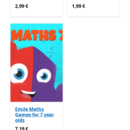
2,99 €
1,99 €
2,99 €
1,99 €
Emile Maths
Games for 7 year
olds
7,19 €
7,19 €