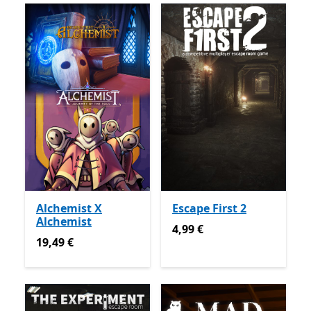
Alchemist X
Escape First 2
Alchemist
4,99 €
4,99 €
19,49 €
19,49 €