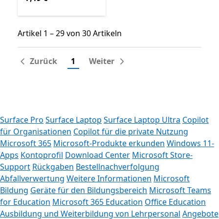
Artikel 1 – 29 von 30 Artikeln
Artikel 1 – 29 von 30 Artikeln
Zurück
1
Weiter
Surface Pro
Surface Laptop
Surface Laptop Ultra
Copilot
für Organisationen
Copilot für die private Nutzung
Microsoft 365
Microsoft-Produkte erkunden
Windows 11-
Apps
Kontoprofil
Download Center
Microsoft Store-
Support
Rückgaben
Bestellnachverfolgung
Abfallverwertung
Weitere Informationen
Microsoft
Bildung
Geräte für den Bildungsbereich
Microsoft Teams
for Education
Microsoft 365 Education
Office Education
Ausbildung und Weiterbildung von Lehrpersonal
Angebote