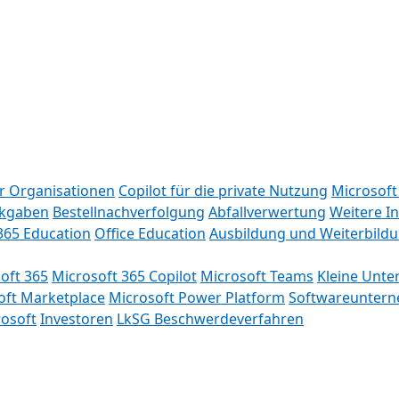
ür Organisationen
Copilot für die private Nutzung
Microsoft
kgaben
Bestellnachverfolgung
Abfallverwertung
Weitere I
365 Education
Office Education
Ausbildung und Weiterbild
oft 365
Microsoft 365 Copilot
Microsoft Teams
Kleine Unt
oft Marketplace
Microsoft Power Platform
Softwareunter
rosoft
Investoren
LkSG Beschwerdeverfahren
oft wenden
Abo kündigen
Impressum
Datenschutz
Cookies