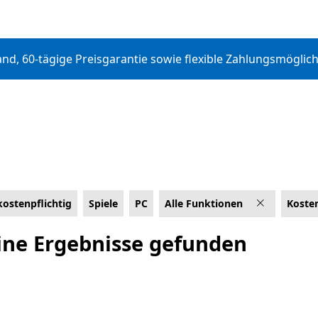
d, 60-tägige Preisgarantie sowie flexible Zahlungsmöglic
kostenpflichtig
Spiele
PC
Alle Funktionen
Koste
ingen
ine Ergebnisse gefunden