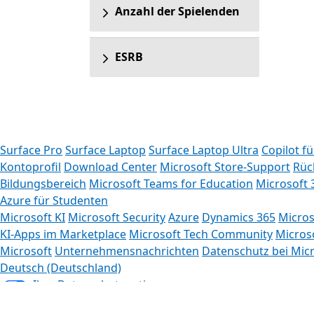
Anzahl der Spielenden
ESRB
Surface Pro
Surface Laptop
Surface Laptop Ultra
Copilot f
Kontoprofil
Download Center
Microsoft Store-Support
Rüc
Bildungsbereich
Microsoft Teams for Education
Microsoft 
Azure für Studenten
Microsoft KI
Microsoft Security
Azure
Dynamics 365
Micros
KI-Apps im Marketplace
Microsoft Tech Community
Micros
Microsoft
Unternehmensnachrichten
Datenschutz bei Mic
Deutsch (Deutschland)
Ihre Datenschutzoptionen
Verbraucherdatenschutz für Gesundheitsdaten
An Micros