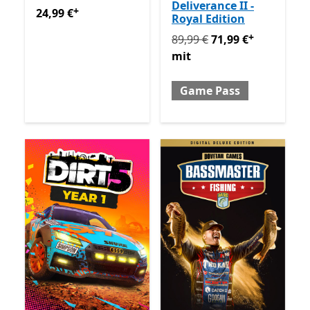
Deliverance II -
+
24,99 €
Enthält In-App-Käufe
24,99 €
Royal Edition
+
Ursprünglich 89,99 € jetzt
89,99 €
71,99 €
mit
Game Pass