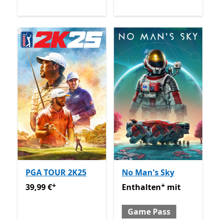
PGA TOUR 2K25
No Man's Sky
+
+
39,99 €
Enthält In-App-Käufe
Enthalten mit Game Pass
E
39,99 €
Enthalten
mit
Game Pass