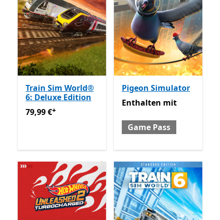
Train Sim World®
Pigeon Simulator
6: Deluxe Edition
Enthalten mit Game Pass
Enthalten
mit
+
79,99 €
Enthält In-App-Käufe
79,99 €
Game Pass