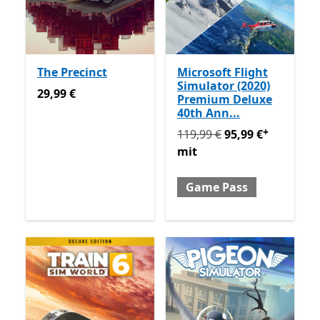
The Precinct
Microsoft Flight
Simulator (2020)
29,99 €
29,99 €
Premium Deluxe
40th Ann...
+
Ursprünglich 119,99 € jetz
119,99 €
95,99 €
mit
Game Pass