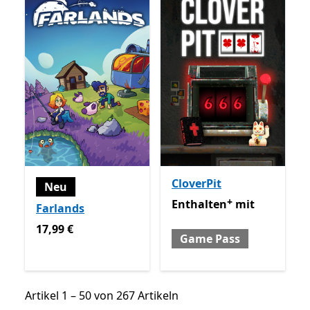
CloverPit
Neu
+
Enthalten mit Game Pass
E
Enthalten
mit
Farlands
17,99 €
17,99 €
Game Pass
Artikel 1 – 50 von 267 Artikeln
Artikel 1 – 50 von 267 Artikeln