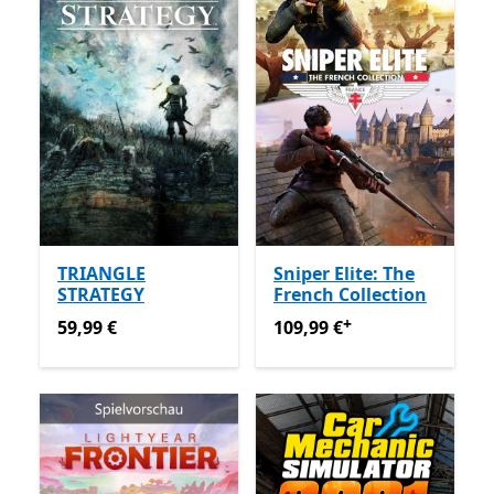
TRIANGLE
Sniper Elite: The
STRATEGY
French Collection
+
59,99 €
109,99 €
Enthält In-App-Kä
59,99 €
109,99 €