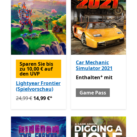
Car Mechanic
Sparen Sie bis
Simulator 2021
zu 10,00 € auf
den UVP
+
Enthalten mit Game Pass
E
Enthalten
mit
Lightyear Frontier
(Spielvorschau)
Game Pass
+
Ursprünglich 24,99 € jetzt 14,99 €
Enthält In-App-Käu
24,99 €
14,99 €