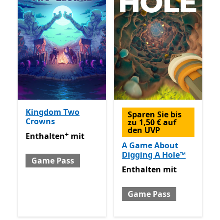
Kingdom Two
Sparen Sie bis
Crowns
zu 1,50 € auf
den UVP
+
Enthalten mit Game Pass
Enthält In-App-Käufe
Enthalten
mit
A Game About
Digging A Hole™
Game Pass
Enthalten mit Game Pass
Enthalten
mit
Game Pass