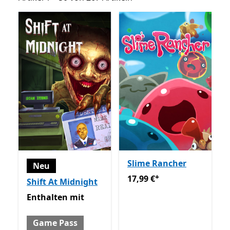
Slime Rancher
Neu
+
17,99 €
Enthält In-App-Käu
17,99 €
Shift At Midnight
Enthalten mit Game Pass
Enthalten
mit
Game Pass