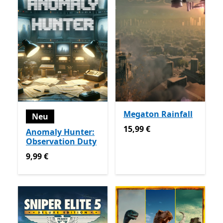
Megaton Rainfall
Neu
15,99 €
15,99 €
Anomaly Hunter:
Observation Duty
9,99 €
9,99 €