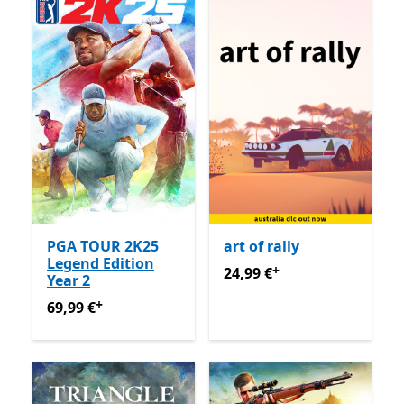
PGA TOUR 2K25
art of rally
Legend Edition
+
24,99 €
Enthält In-App-Käu
24,99 €
Year 2
+
69,99 €
Enthält In-App-Käufe
69,99 €