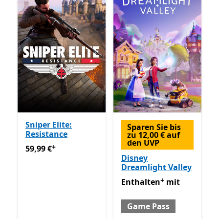
Sniper Elite:
Sparen Sie bis
Resistance
zu 12,00 € auf
den UVP
+
59,99 €
Enthält In-App-Käufe
59,99 €
Disney
Dreamlight Valley
+
Enthalten mit Game Pass
E
Enthalten
mit
Game Pass