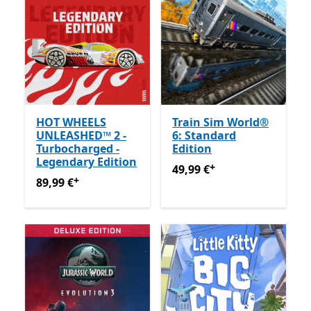
HOT WHEELS
Train Sim World®
UNLEASHED™ 2 -
6: Standard
Turbocharged -
Edition
Legendary Edition
+
49,99 €
Enthält In-App-Käu
49,99 €
+
89,99 €
Enthält In-App-Käufe
89,99 €