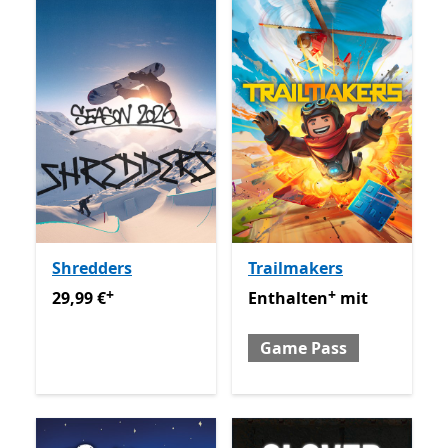
Shredders
Trailmakers
+
+
29,99 €
Enthält In-App-Käufe
Enthalten mit Game Pass
E
29,99 €
Enthalten
mit
Game Pass