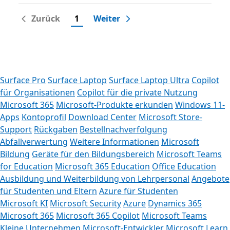
Zurück
1
Weiter
Surface Pro
Surface Laptop
Surface Laptop Ultra
Copilot
für Organisationen
Copilot für die private Nutzung
Microsoft 365
Microsoft-Produkte erkunden
Windows 11-
Apps
Kontoprofil
Download Center
Microsoft Store-
Support
Rückgaben
Bestellnachverfolgung
Abfallverwertung
Weitere Informationen
Microsoft
Bildung
Geräte für den Bildungsbereich
Microsoft Teams
for Education
Microsoft 365 Education
Office Education
Ausbildung und Weiterbildung von Lehrpersonal
Angebote
für Studenten und Eltern
Azure für Studenten
Microsoft KI
Microsoft Security
Azure
Dynamics 365
Microsoft 365
Microsoft 365 Copilot
Microsoft Teams
Kleine Unternehmen
Microsoft-Entwickler
Microsoft Learn