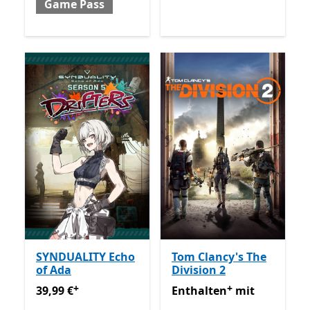
Game Pass
SYNDUALITY Echo
Tom Clancy's The
of Ada
Division 2
+
+
39,99 €
Enthält In-App-Käufe
Enthalten mit Game Pass
E
39,99 €
Enthalten
mit