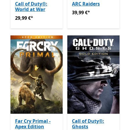
Call of Duty®:
ARC Raiders
World at War
+
39,99 €
Enthält In-App-Käu
39,99 €
+
29,99 €
Enthält In-App-Käufe
29,99 €
Far Cry Primal -
Call of Duty®:
Apex Edition
Ghosts