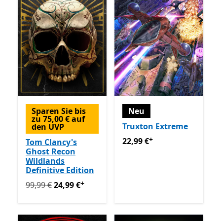
Sparen Sie bis
Neu
zu 75,00 € auf
Truxton Extreme
den UVP
+
22,99 €
Enthält In-App-Käu
22,99 €
Tom Clancy's
Ghost Recon
Wildlands
Definitive Edition
+
Ursprünglich 99,99 € jetzt 24,99 €
Enthält In-App-Käu
99,99 €
24,99 €