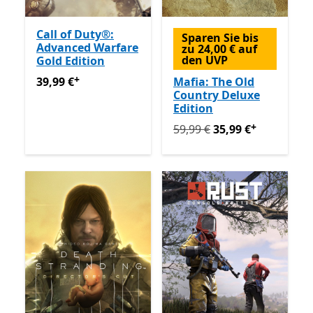
Call of Duty®:
Sparen Sie bis
Advanced Warfare
zu 24,00 € auf
den UVP
Gold Edition
+
39,99 €
Enthält In-App-Käufe
39,99 €
Mafia: The Old
Country Deluxe
Edition
+
Ursprünglich 59,99 € jetzt 
59,99 €
35,99 €