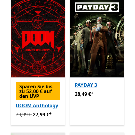
PAYDAY 3
Sparen Sie bis
zu 52,00 € auf
+
28,49 €
Enthält In-App-Käu
28,49 €
den UVP
DOOM Anthology
+
Ursprünglich 79,99 € jetzt 27,99 €
Enthält In-App-Käu
79,99 €
27,99 €