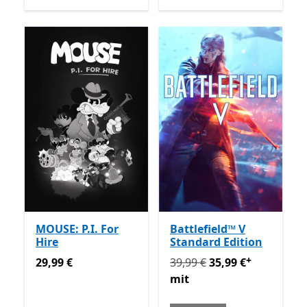
MOUSE: P.I. For
Battlefield™ V
Hire
Standard Edition
+
29,99 €
Ursprünglich 39,99 € jetzt 
29,99 €
39,99 €
35,99 €
mit