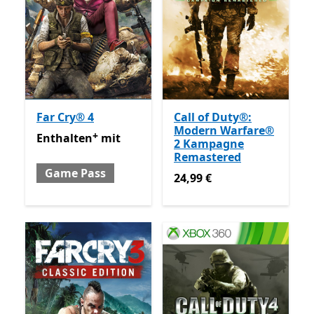
Far Cry® 4
Call of Duty®:
Modern Warfare®
+
Enthalten mit Game Pass
Enthält In-App-Käufe
Enthalten
mit
2 Kampagne
Remastered
Game Pass
24,99 €
24,99 €