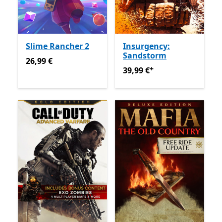
Slime Rancher 2
Insurgency:
Sandstorm
26,99 €
26,99 €
+
39,99 €
Enthält In-App-Käu
39,99 €