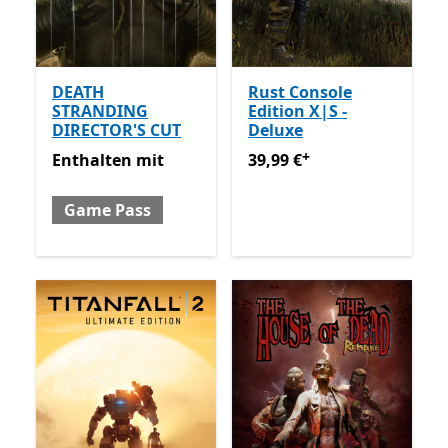
DEATH
Rust Console
STRANDING
Edition X|S -
DIRECTOR'S CUT
Deluxe
+
Enthalten mit Game Pass
39,99 €
Enthält In-App-Käu
Enthalten
mit
39,99 €
Game Pass