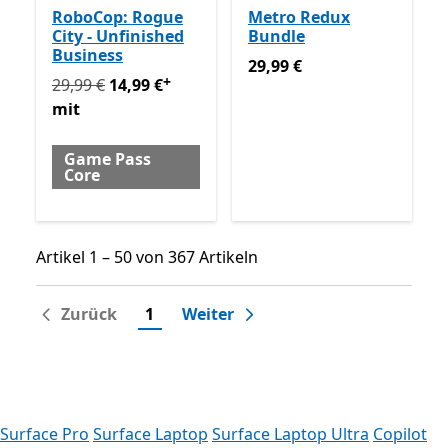
RoboCop: Rogue
Metro Redux
City - Unfinished
Bundle
Business
29,99 €
29,99 €
+
Ursprünglich 29,99 € jetzt 14,99 € mit Game Pass Co
29,99 €
14,99 €
mit
Game Pass
Core
Artikel 1 – 50 von 367 Artikeln
Artikel 1 – 50 von 367 Artikeln
Zurück
1
Weiter
Surface Pro
Surface Laptop
Surface Laptop Ultra
Copilot