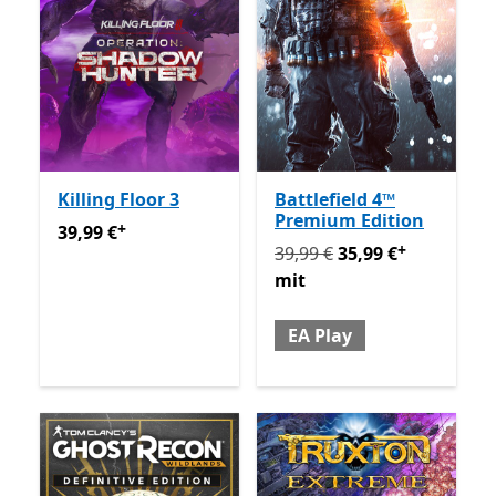
Killing Floor 3
Battlefield 4™
Premium Edition
+
39,99 €
Enthält In-App-Käufe
39,99 €
+
Ursprünglich 39,99 € jetzt 
39,99 €
35,99 €
mit
EA Play