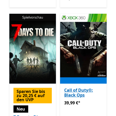
Call of Duty®:
Sparen Sie bis
Black Ops
zu 20,25 € auf
den UVP
+
39,99 €
Enthält In-App-Käu
39,99 €
Neu