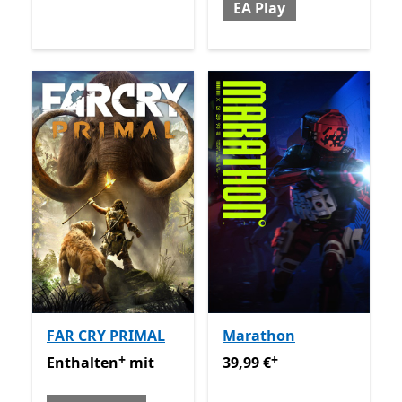
EA Play
FAR CRY PRIMAL
Marathon
+
+
Enthalten mit Game Pass
Enthält In-App-Käufe
39,99 €
Enthält In-App-Käu
Enthalten
mit
39,99 €