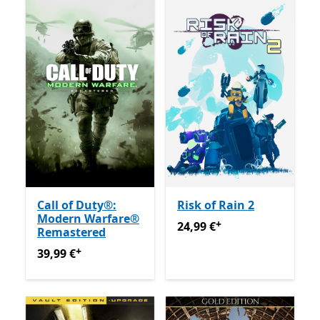
Call of Duty®:
Risk of Rain 2
Modern Warfare®
+
24,99 €
Enthält In-App-Käu
24,99 €
Remastered
+
39,99 €
Enthält In-App-Käufe
39,99 €