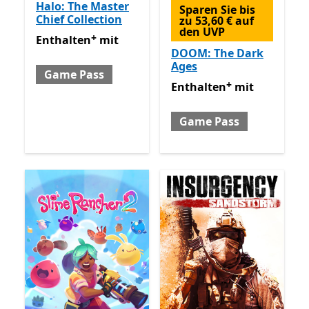
Halo: The Master
Sparen Sie bis
Chief Collection
zu 53,60 € auf
den UVP
+
Enthalten mit Game Pass
Enthält In-App-Käufe
Enthalten
mit
DOOM: The Dark
Ages
Game Pass
+
Enthalten mit Game Pass
E
Enthalten
mit
Game Pass