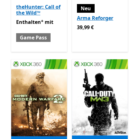
theHunter: Call of
Neu
the Wild™
Arma Reforger
+
Enthalten mit Game Pass
Enthält In-App-Käufe
Enthalten
mit
39,99 €
39,99 €
Game Pass