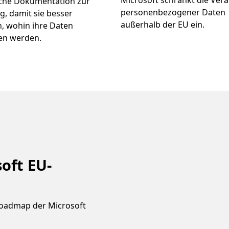
Microsoft schränkt die Ver
iche Dokumentation zur
personenbezogener Daten
, damit sie besser
außerhalb der EU ein.
, wohin ihre Daten
en werden.
oft EU-
 Roadmap der Microsoft