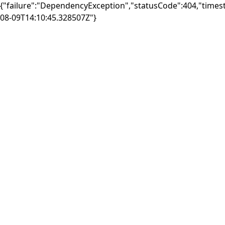
{"failure":"DependencyException","statusCode":404,"times
08-09T14:10:45.328507Z"}