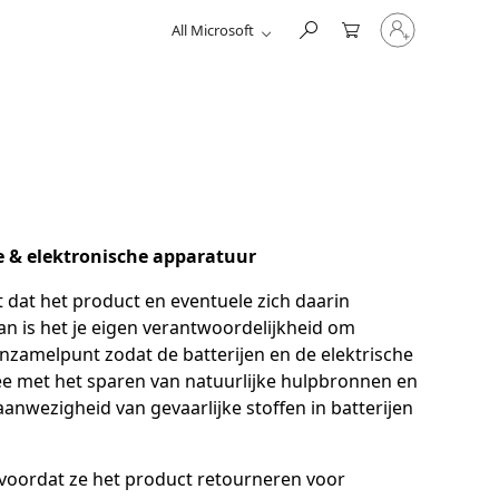
Sign
All Microsoft
in
to
your
account
he & elektronische apparatuur
 dat het product en eventuele zich daarin
n is het je eigen verantwoordelijkheid om
inzamelpunt zodat de batterijen en de elektrische
e met het sparen van natuurlijke hulpbronnen en
nwezigheid van gevaarlijke stoffen in batterijen
 voordat ze het product retourneren voor