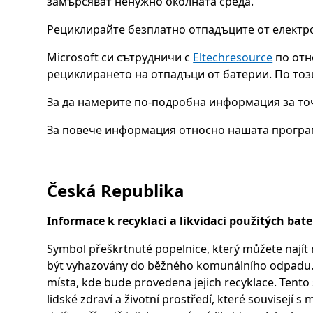
замърсяват ненужно околната среда.
Рециклирайте безплатно отпадъците от електр
Microsoft си сътрудничи с
Eltechresource
по отн
рециклирането на отпадъци от батерии. По тоз
За да намерите по-подробна информация за то
За повече информация относно нашата програм
Česká Republika
Informace k recyklaci a likvidaci použitých bate
Symbol přeškrtnuté popelnice, který můžete najít n
být vyhazovány do běžného komunálního odpadu. Po
místa, kde bude provedena jejich recyklace. Tent
lidské zdraví a životní prostředí, které souvisejí