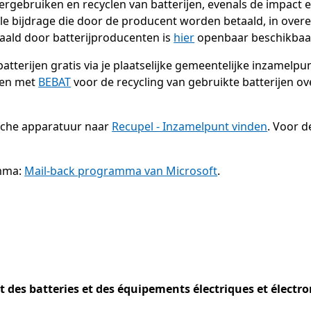
hergebruiken en recyclen van batterijen, evenals de impact e
anciële bijdrage die door de producent worden betaald, in o
taald door batterijproducenten is
hier
openbaar beschikbaar
batterijen gratis via je plaatselijke gemeentelijke inzamel
 en met
BEBAT
voor de recycling van gebruikte batterijen o
ische apparatuur naar
Recupel - Inzamelpunt vinden
. Voor d
amma:
Mail-back programma van Microsoft
.
ut des batteries et des équipements électriques et électr