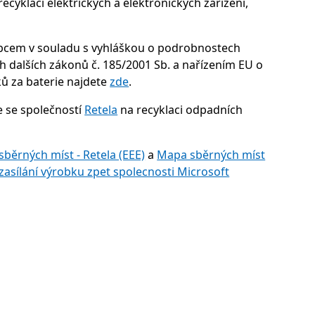
recyklaci elektrických a elektronických zařízení,
robcem v souladu s vyhláškou o podrobnostech
 dalších zákonů č. 185/2001 Sb. a nařízením EU o
ů za baterie najdete
zde
.
e se společností
Retela
na recyklaci odpadních
běrných míst - Retela (EEE)
a
Mapa sběrných míst
asílání výrobku zpet spolecnosti Microsoft