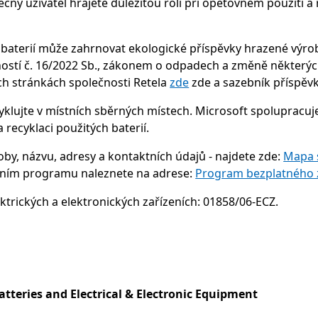
ečný uživatel hrajete důležitou roli při opětovném použití a 
) a baterií může zahrnovat ekologické příspěvky hrazené vý
ostí č. 16/2022 Sb., zákonem o odpadech a změně některých
ch stránkách společnosti Retela
zde
zde a sazebník příspěvk
cyklujte v místních sběrných místech. Microsoft spolupracuj
 recyklaci použitých baterií.
oby, názvu, adresy a kontaktních údajů - najdete zde:
Mapa s
ačním programu naleznete na adrese:
Program bezplatného z
ktrických a elektronických zařízeních: 01858/06-ECZ.
tteries and Electrical & Electronic Equipment