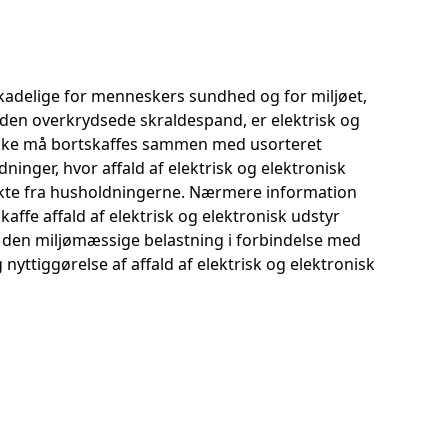
 skadelige for menneskers sundhed og for miljøet,
d den overkrydsede skraldespand, er elektrisk og
r ikke må bortskaffes sammen med usorteret
inger, hvor affald af elektrisk og elektronisk
rekte fra husholdningerne. Nærmere information
ffe affald af elektrisk og elektronisk udstyr
den miljømæssige belastning i forbindelse med
yttiggørelse af affald af elektrisk og elektronisk