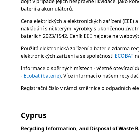
dojít v případě jejich nesprávné likvidace. Jako kon
baterií a akumulátorů.
Cena elektrických a elektronických zařízení (EEE
nakládání s některými výrobky s ukončenou životn
bateriích 2023/1542. Ceník EEE najdete na webový
Použitá elektronická zařízení a baterie zdarma re
elektronických zařízení a se společností
ECOBAT
na
Informace o sběrných místech - včetně otevírací d
- Ecobat (baterie)
. Více informací o našem recykl
Registrační číslo v rámci směrnice o odpadních ele
Cyprus
Recycling Information, and Disposal of Waste Ba