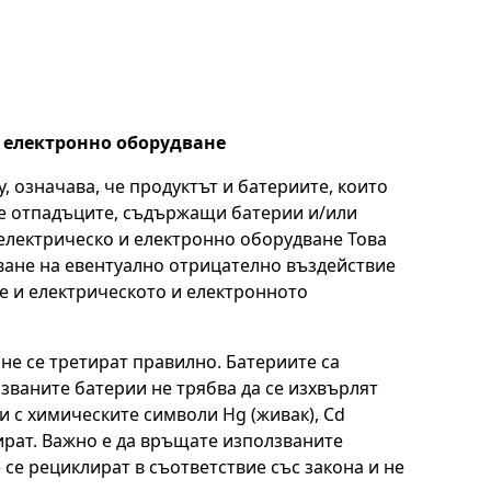
 електронно оборудване
, означава, че продуктът и батериите, които
ете отпадъците, съдържащи батерии и/или
 електрическо и електронно оборудване Това
ване на евентуално отрицателно въздействие
е и електрическото и електронното
не се третират правилно. Батериите са
званите батерии не трябва да се изхвърлят
и с химическите символи Hg (живак), Cd
бират. Важно е да връщате използваните
 се рециклират в съответствие със закона и не