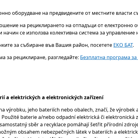
онно оборудване на предвидените от местните власти с
ошение на рециклирането на отпадъци от електронно о
и начин се използва колективна система за управление 
чките за събиране във Вашия район, посетете
ЕКО БАТ
.
а за рециклиране, разгледайте:
Безплатна програма за 
rií a elektrických a elektronických zařízení
a výrobku, jeho bateriích nebo obalech, značí, že výrobek a
užité baterie a/nebo odpadní elektrická či elektronická za
o samostatný sběr a recyklace pomáhají šetřit přírodní zd
 s možným obsahem nebezpečných látek v bateriích a elektric