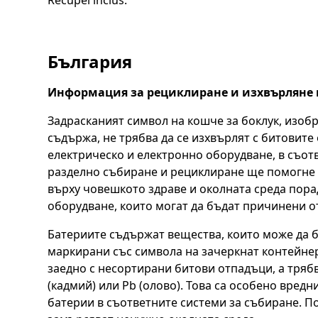
Recupel inclus.
България
Информация за рециклиране и изхвърляне 
Задрасканият символ на кошче за боклук, изобр
съдържа, не трябва да се изхвърлят с битовит
електрическо и електронно оборудване, в съот
разделно събиране и рециклиране ще помогне 
върху човешкото здраве и околната среда пор
оборудване, които могат да бъдат причинени о
Батериите съдържат вещества, които може да бъ
маркирани със символа на зачеркнат контейнер 
заедно с несортирани битови отпадъци, а трябв
(кадмий) или Pb (олово). Това са особено вред
батерии в съответните системи за събиране. По