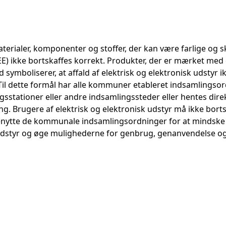
materialer, komponenter og stoffer, der kan være farlige og
WEEE) ikke bortskaffes korrekt. Produkter, der er mærket me
 symboliserer, at affald af elektrisk og elektronisk udsty
il dette formål har alle kommuner etableret indsamlingsordn
ugsstationer eller andre indsamlingssteder eller hentes di
 Brugere af elektrisk og elektronisk udstyr må ikke bortska
nytte de kommunale indsamlingsordninger for at mindske 
k udstyr og øge mulighederne for genbrug, genanvendelse og n