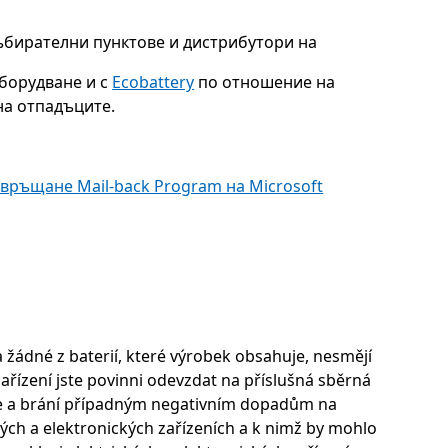
ъбирателни пунктове и дистрибутори на
борудване и с
Ecobattery
по отношение на
на отпадъците.
връщане Mail-back Program на Microsoft
 žádné z baterií, které výrobek obsahuje, nesmějí
řízení jste povinni odevzdat na příslušná sběrná
roje a brání případným negativním dopadům na
kých a elektronických zařízeních a k nimž by mohlo