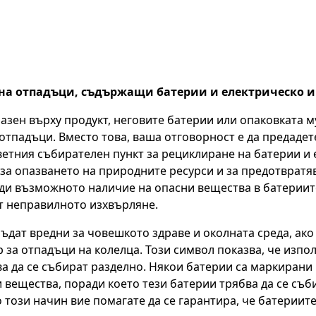
на отпадъци, съдържащи батерии и електрическо и
азен върху продукт, неговите батерии или опаковката му
е отпадъци. Вместо това, ваша отговорност е да предад
ветния събирателен пункт за рециклиране на батерии и
за опазването на природните ресурси и за предотвратя
ади възможното наличие на опасни вещества в батериит
т неправилното изхвърляне.
дат вредни за човешкото здраве и околната среда, ако 
за отпадъци на колелца. Този символ показва, че изпол
а да се събират разделно. Някои батерии са маркирани 
ни вещества, поради което тези батерии трябва да се съ
 този начин вие помагате да се гарантира, че батериите