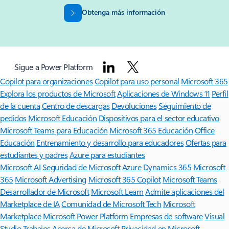
Obtenga más información
Sigue a Power Platform
Copilot para organizaciones
Copilot para uso personal
Microsoft 365
Explora los productos de Microsoft
Aplicaciones de Windows 11
Perfil
de la cuenta
Centro de descargas
Devoluciones
Seguimiento de
pedidos
Microsoft Educación
Dispositivos para el sector educativo
Microsoft Teams para Educación
Microsoft 365 Educación
Office
Educación
Entrenamiento y desarrollo para educadores
Ofertas para
estudiantes y padres
Azure para estudiantes
Microsoft AI
Seguridad de Microsoft
Azure
Dynamics 365
Microsoft
365
Microsoft Advertising
Microsoft 365 Copilot
Microsoft Teams
Desarrollador de Microsoft
Microsoft Learn
Admite aplicaciones del
Marketplace de IA
Comunidad de Microsoft Tech
Microsoft
Marketplace
Microsoft Power Platform
Empresas de software
Visual
Studio
Trabajos
Acerca de Microsoft
Privacidad en Microsoft