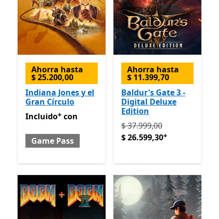
Ahorra hasta
Ahorra hasta
$ 25.200,00
$ 11.399,70
Indiana Jones y el
Baldur's Gate 3 -
Gran Círculo
Digital Deluxe
Edition
+
Incluido con Game Pass
Ofrece compras dentro de la
Incluido
con
Originalmente $ 37.999,00
$ 37.999,00
+
$ 26.599,30
Game Pass