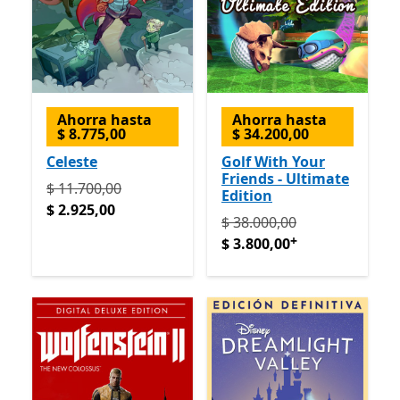
Ahorra hasta
Ahorra hasta
$ 8.775,00
$ 34.200,00
Celeste
Golf With Your
Friends - Ultimate
Originalmente $ 11.700,00 ahora $ 2.925,00
$ 11.700,00
Edition
$ 2.925,00
Originalmente $ 38.000,00
$ 38.000,00
+
$ 3.800,00