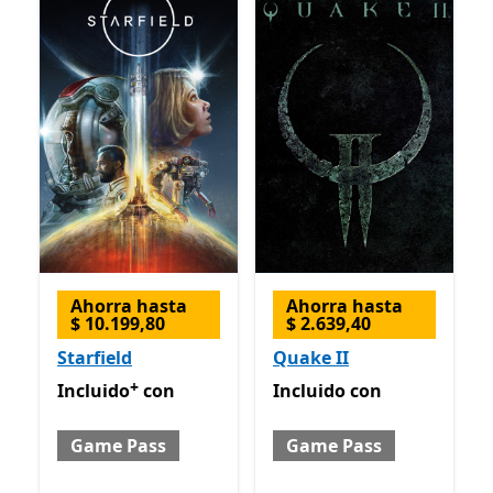
Ahorra hasta
Ahorra hasta
$ 10.199,80
$ 2.639,40
Starfield
Quake II
+
Incluido con Game Pass
Ofrece compras dentro de la
Incluido con Game Pass
Incluido
con
Incluido
con
Game Pass
Game Pass