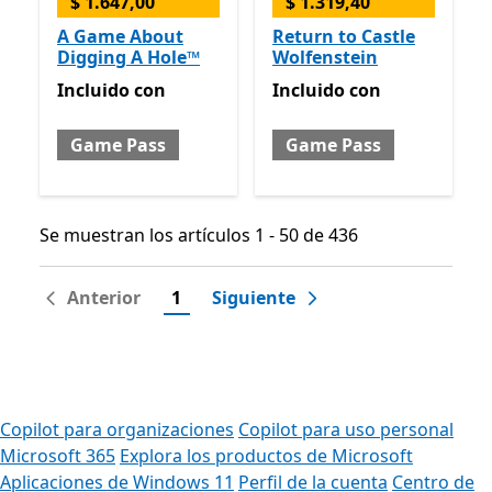
$ 1.647,00
$ 1.319,40
A Game About
Return to Castle
Digging A Hole™
Wolfenstein
Incluido con Game Pass
Incluido con Game Pass
Incluido
con
Incluido
con
Game Pass
Game Pass
Se muestran los artículos 1 - 50 de 436
Se muestran los artículos 1 - 50 de 436
Anterior
1
Siguiente
Copilot para organizaciones
Copilot para uso personal
Microsoft 365
Explora los productos de Microsoft
Aplicaciones de Windows 11
Perfil de la cuenta
Centro de