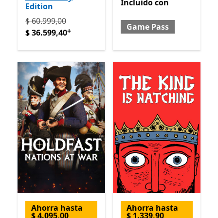
Incluido con Game Pass
Incluido
con
Edition
Originalmente $ 60.999,00 ahora $ 36.599,40
Ofrece 
$ 60.999,00
Game Pass
+
$ 36.599,40
Ahorra hasta
Ahorra hasta
$ 4.095,00
$ 1.339,90