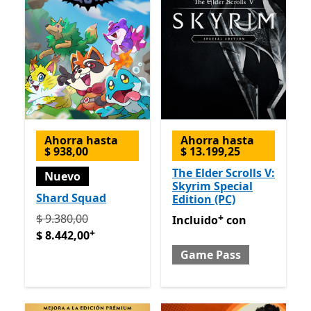
Ahorra hasta
Ahorra hasta
$ 938,00
$ 13.199,25
The Elder Scrolls V:
Nuevo
Skyrim Special
Shard Squad
Edition (PC)
Originalmente $ 9.380,00 ahora $ 8.442,00
Ofrece com
+
$ 9.380,00
Incluido con Game Pass
Of
Incluido
con
+
$ 8.442,00
Game Pass