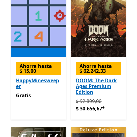
Ahorra hasta
Ahorra hasta
$ 15,00
$ 62.242,33
HappyMinesweep
DOOM: The Dark
er
Ages Premium
Edition
Gratis
Gratis
Originalmente $ 92.899,00
$ 92.899,00
+
$ 30.656,67