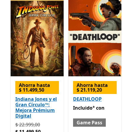
Ahorra hasta
Ahorra hasta
$ 11.499,50
$ 21.119,20
Indiana Jones y el
DEATHLOOP
Gran Círculo™:
+
Incluido con Game Pass
Of
Incluido
con
Mejora Prémium
Digital
Game Pass
Originalmente $ 22.999,00 ahora $ 11.499,50
$ 22.999,00
$ 11.499,50