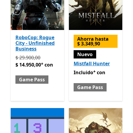
RoboCop: Rogue
Ahorra hasta
City - Unfinished
$ 3.349,90
Business
Nuevo
Originalmente $ 29.900,00 ahora $ 14.950,00 con G
$ 29.900,00
Mistfall Hunter
+
$ 14.950,00
con
+
Incluido con Game Pass
Of
Incluido
con
Game Pass
Game Pass