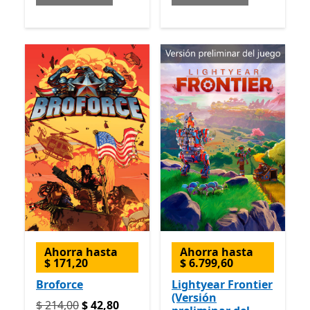
Ahorra hasta
Ahorra hasta
$ 171,20
$ 6.799,60
Broforce
Lightyear Frontier
(Versión
Originalmente $ 214,00 ahora $ 42,80
$ 214,00
$ 42,80