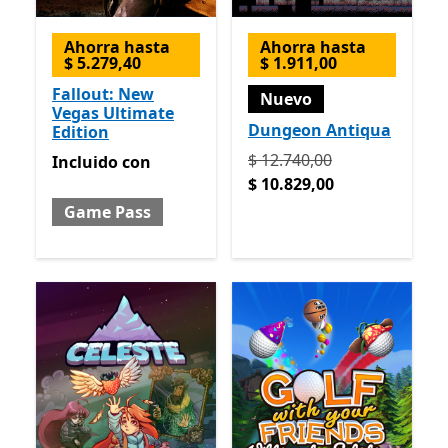
Ahorra hasta
Ahorra hasta
$ 5.279,40
$ 1.911,00
Fallout: New
Nuevo
Vegas Ultimate
Dungeon Antiqua
Edition
Originalmente $ 12.740,00
$ 12.740,00
Incluido con Game Pass
Incluido
con
$ 10.829,00
Game Pass