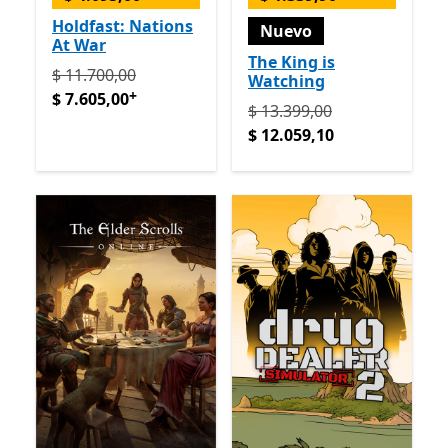
Holdfast: Nations
Nuevo
At War
The King is
Originalmente $ 11.700,00 ahora $ 7.605,00
Ofrece co
$ 11.700,00
Watching
+
$ 7.605,00
Originalmente $ 13.399,00
$ 13.399,00
$ 12.059,10