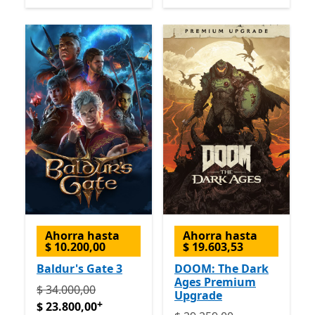
Ahorra hasta
Ahorra hasta
$ 10.200,00
$ 19.603,53
Baldur's Gate 3
DOOM: The Dark
Ages Premium
Originalmente $ 34.000,00 ahora $ 23.800,00
Ofrece 
$ 34.000,00
Upgrade
+
$ 23.800,00