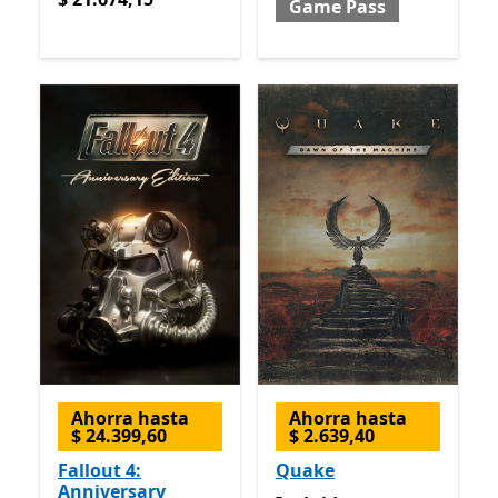
Game Pass
Ahorra hasta
Ahorra hasta
$ 24.399,60
$ 2.639,40
Fallout 4:
Quake
Anniversary