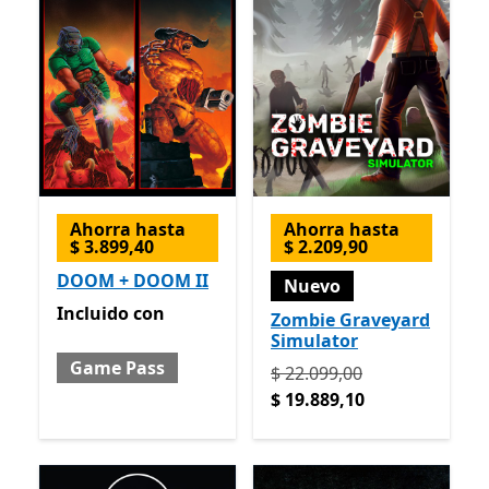
Ahorra hasta
Ahorra hasta
$ 3.899,40
$ 2.209,90
DOOM + DOOM II
Nuevo
Incluido con Game Pass
Incluido
con
Zombie Graveyard
Simulator
Game Pass
Originalmente $ 22.099,00
$ 22.099,00
$ 19.889,10