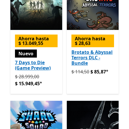
Ahorra hasta
Ahorra hasta
$ 13.049,55
$ 28,63
Brotato & Abyssal
Nuevo
Terrors DLC -
7 Days to Die
Bundle
(Game Preview)
+
Originalmente $ 114,50 ah
$ 114,50
$ 85,87
Originalmente $ 28.999,00 ahora $ 15.949,45
Ofrece 
$ 28.999,00
+
$ 15.949,45