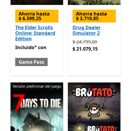
Ahorra hasta
Ahorra hasta
$ 6.599,25
$ 3.719,85
The Elder Scrolls
Drug Dealer
Online: Standard
Simulator 2
Edition
Originalmente $ 24.799,00
$ 24.799,00
+
Incluido con Game Pass
Ofrece compras dentro de la
Incluido
con
$ 21.079,15
Game Pass