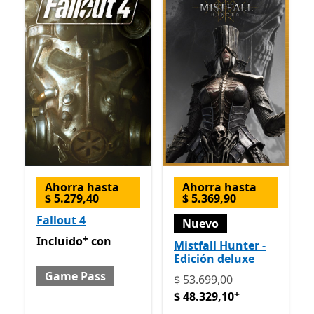
Ahorra hasta
Ahorra hasta
$ 5.279,40
$ 5.369,90
Fallout 4
Nuevo
+
Incluido con Game Pass
Ofrece compras dentro de la
Incluido
con
Mistfall Hunter -
Edición deluxe
Game Pass
Originalmente $ 53.699,00
$ 53.699,00
+
$ 48.329,10