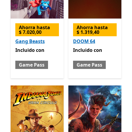
Ahorra hasta
Ahorra hasta
$ 7.020,00
$ 1.319,40
Gang Beasts
DOOM 64
Incluido con Game Pass
Incluido con Game Pass
Incluido
con
Incluido
con
Game Pass
Game Pass