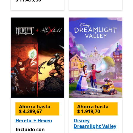
Ahorra hasta
Ahorra hasta
$ 4.289,67
$ 1.919,70
Heretic + Hexen
Disney
Dreamlight Valley
Incluido con Game Pass
Incluido
con