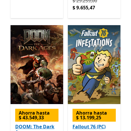
Originalmente $ 29.259,00
$ 29.259,00
$ 9.655,47
Ahorra hasta
Ahorra hasta
$ 43.549,33
$ 13.199,25
DOOM: The Dark
Fallout 76 (PC)