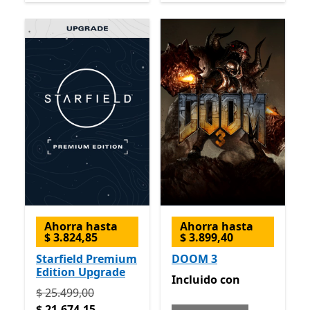
Ahorra hasta
Ahorra hasta
$ 3.824,85
$ 3.899,40
Starfield Premium
DOOM 3
Edition Upgrade
Incluido con Game Pass
Incluido
con
Originalmente $ 25.499,00 ahora $ 21.674,15
$ 25.499,00
$ 21.674,15