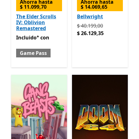
Ahorra hasta
Ahorra hasta
$ 11.099,70
$ 14.069,65
The Elder Scrolls
Bellwright
IV: Oblivion
Originalmente $ 40.199,00
$ 40.199,00
Remastered
$ 26.129,35
+
Incluido con Game Pass
Ofrece compras dentro de la
Incluido
con
Game Pass