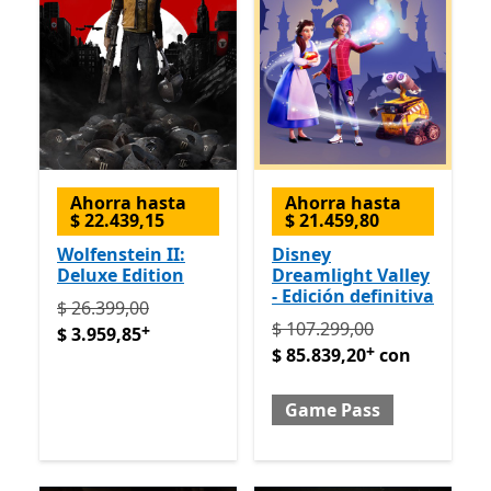
Ahorra hasta
Ahorra hasta
$ 22.439,15
$ 21.459,80
Wolfenstein II:
Disney
Deluxe Edition
Dreamlight Valley
- Edición definitiva
Originalmente $ 26.399,00 ahora $ 3.959,85
Ofrece co
$ 26.399,00
Originalmente $ 107.299,0
$ 107.299,00
+
$ 3.959,85
+
$ 85.839,20
con
Game Pass