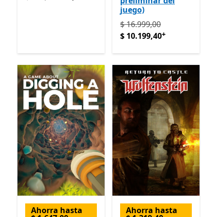
preliminar del
juego)
Originalmente $ 16.999,00
$ 16.999,00
+
$ 10.199,40
Ahorra hasta
Ahorra hasta